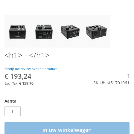
<h1> - </h1>
Schrijf uw review over dit product
€ 193,24
?
SKU
st51701961
€ 159,70
Aantal
in uw winkelwagen