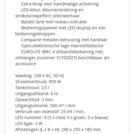
Extra knop voor handmatige activering
LED-kleur, kleurverandering en
stroboscoopeffect selecteerbaar
Backlit tank met niveau-indicatie
Bedieningspaneel met LED-display en vier
bedieningsknoppen
Compacte metalen behuizing met handvat
Opto-elektronische lage vloeistofdetector
EUROLITE WRC-4 afstandsbediening met
ontvanger (nummer 51702027) beschikbaar als
accessoire
Voeding: 230 V AC, 50 Hz
Stroomverbruik: 850 W
Tankinhoud: 2,5 l
Uitgangsafstand: 4 m
Opwarmtijd: 3 min.
Uitgangsvolume: 500 m³ / min.
Verbruik van vloeistof: 25 ml / min.
LED-nummer: 9 (3 x rood, 3 x groen, 3 x blauw)
LED type: 3 W
Afmetingen (L x B x H): 290 x 255 x 185 mm