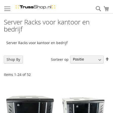
Skip
to
Sear
uw
Content
Server Racks voor kantoor en
bedrijf
Server Racks voor kantoor en bedrijf
Se
Sorteer op
Shop By
De
Di
Items
1
-
24
of
52