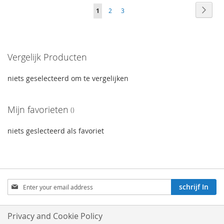
Volgende
Volge
Naar
You're
Volgende
Volgende
1
2
3
afron
currently
reading
Vergelijk Producten
page
niets geselecteerd om te vergelijken
Mijn favorieten
niets geslecteerd als favoriet
Aboneren
schrijf In
op
onze
nieuwsbrief:
Privacy and Cookie Policy