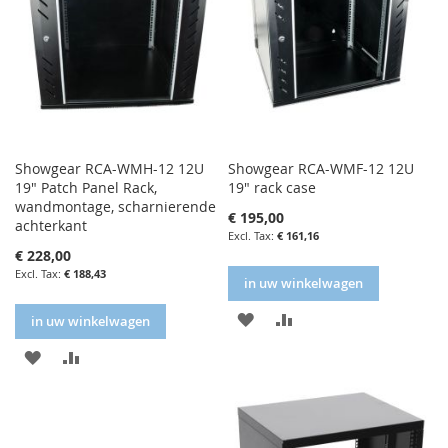
Showgear RCA-WMH-12 12U
Showgear RCA-WMF-12 12U
19" Patch Panel Rack,
19" rack case
wandmontage, scharnierende
€ 195,00
achterkant
€ 161,16
€ 228,00
€ 188,43
in uw winkelwagen
IN
IN
in uw winkelwagen
FAVORIETENLIJST
VERGELIJKEN
IN
IN
FAVORIETENLIJST
VERGELIJKEN