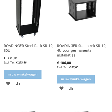
ROADINGER Steel Rack SR-19,
ROADINGER Stalen rek SR-19,
30U
4U voor permanente
installaties
€ 331,01
€ 106,00
€ 273,56
€ 87,60
in uw winkelwagen
in uw winkelwagen
IN
IN
IN
IN
FAVORIETENLIJST
VERGELIJKEN
FAVORIETENLIJST
VERGELIJKEN