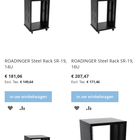
ROADINGER Steel Rack SR-19,
ROADINGER Steel Rack SR-19,
14U
16U
€ 181,06
€ 207,47
€ 149,64
€ 171,46
in uw winkelwagen
in uw winkelwagen
IN
IN
IN
IN
FAVORIETENLIJST
VERGELIJKEN
FAVORIETENLIJST
VERGELIJKEN