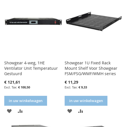
Showgear 4-weg, 1HE
Showgear 1U Fixed Rack
Ventilator Unit Temperatuur
Mount Shelf Voor Showgear
Gestuurd
FSM/FSG/WMF/WMH series
€ 121,61
€ 11,29
€ 100,50
€ 9,33
in uw winkelwagen
in uw winkelwagen
IN
IN
IN
IN
FAVORIETENLIJST
VERGELIJKEN
FAVORIETENLIJST
VERGELIJKEN