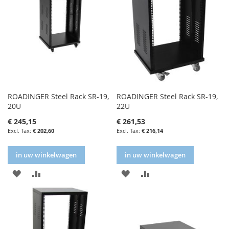
ROADINGER Steel Rack SR-19,
ROADINGER Steel Rack SR-19,
20U
22U
€ 245,15
€ 261,53
€ 202,60
€ 216,14
in uw winkelwagen
in uw winkelwagen
IN
IN
IN
IN
FAVORIETENLIJST
VERGELIJKEN
FAVORIETENLIJST
VERGELIJKEN