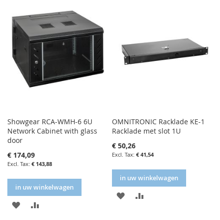
Showgear RCA-WMH-6 6U
OMNITRONIC Racklade KE-1
Network Cabinet with glass
Racklade met slot 1U
door
€ 50,26
€ 174,09
€ 41,54
€ 143,88
in uw winkelwagen
in uw winkelwagen
IN
IN
IN
IN
FAVORIETENLIJST
VERGELIJKEN