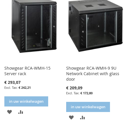
Showgear RCA-WMH-15
Showgear RCA-WMH-9 9U
Server rack
Network Cabinet with glass
door
€ 293,07
€ 209,09
€ 242,21
€ 172,80
in uw winkelwagen
in uw winkelwagen
IN
IN
IN
IN
FAVORIETENLIJST
VERGELIJKEN
FAVORIETENLIJST
VERGELIJKEN