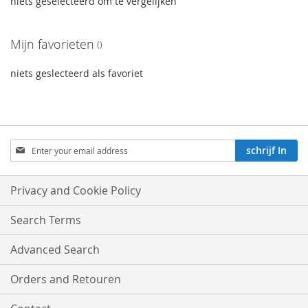
niets geselecteerd om te vergelijken
Mijn favorieten
niets geslecteerd als favoriet
Aboneren
schrijf In
op
onze
nieuwsbrief:
Privacy and Cookie Policy
Search Terms
Advanced Search
Orders and Retouren