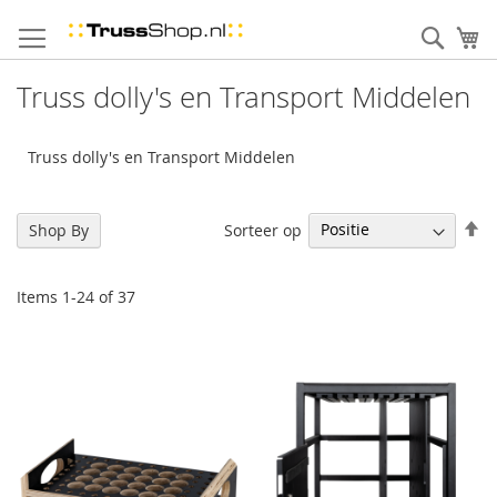
Skip
to
Sear
uw
Content
Truss dolly's en Transport Middelen
Truss dolly's en Transport Middelen
Se
Sorteer op
Shop By
De
Di
Items
1
-
24
of
37