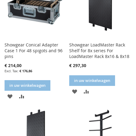
Showgear Conical Adapter
Showgear LoadMaster Rack
Case 1 For 48 spigots and 96
Shelf for 8x series For
pins
LoadMaster Rack 8x16 & 8x18
€ 214,00
€ 297,30
€ 176,86
in uw winkelwagen
in uw winkelwagen
IN
IN
IN
IN
FAVORIETENLIJST
VERGELIJKEN
FAVORIETENLIJST
VERGELIJKEN