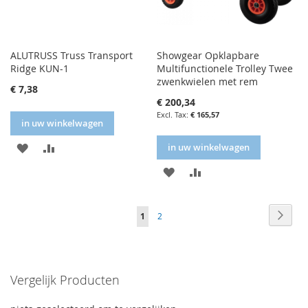
ALUTRUSS Truss Transport
Showgear Opklapbare
Ridge KUN-1
Multifunctionele Trolley Twee
zwenkwielen met rem
€ 7,38
€ 200,34
€ 165,57
in uw winkelwagen
IN
IN
in uw winkelwagen
FAVORIETENLIJST
VERGELIJKEN
IN
IN
FAVORIETENLIJST
VERGELIJKEN
Volgende
Volge
Naar
You're
Volgende
1
2
afron
currently
reading
Vergelijk Producten
page