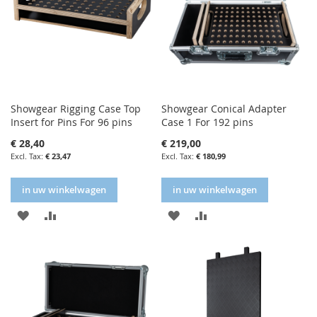
Showgear Rigging Case Top
Showgear Conical Adapter
Insert for Pins For 96 pins
Case 1 For 192 pins
€ 28,40
€ 219,00
€ 23,47
€ 180,99
in uw winkelwagen
in uw winkelwagen
IN
IN
IN
IN
FAVORIETENLIJST
VERGELIJKEN
FAVORIETENLIJST
VERGELIJKEN