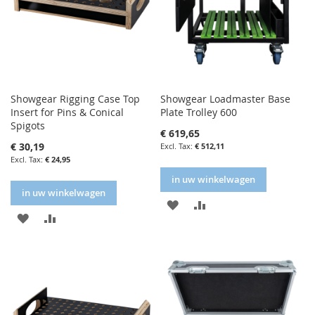
Showgear Rigging Case Top
Showgear Loadmaster Base
Insert for Pins & Conical
Plate Trolley 600
Spigots
€ 619,65
€ 30,19
€ 512,11
€ 24,95
in uw winkelwagen
in uw winkelwagen
IN
IN
IN
IN
FAVORIETENLIJST
VERGELIJKEN
FAVORIETENLIJST
VERGELIJKEN