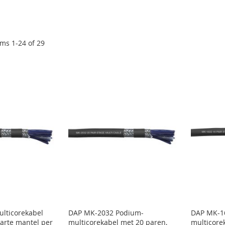
ems
1
-
24
of
29
lticorekabel
DAP MK-2032 Podium-
DAP MK-1
arte mantel per
multicorekabel met 20 paren,
multicore