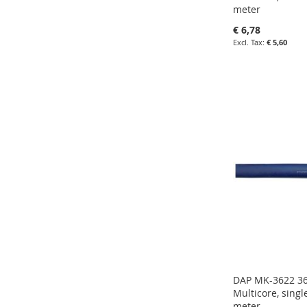
meter
€ 6,78
€ 5,60
in uw winkelw
IN
FAVORIETEN
IN
VERGELIJKE
DAP MK-3622 36
Multicore, singl
meter