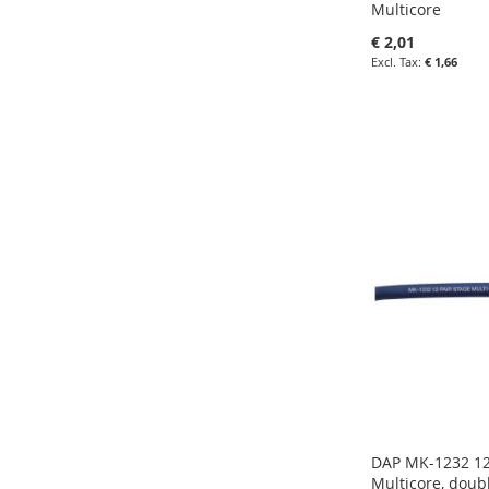
Multicore
€ 2,01
€ 1,66
in uw winkelw
IN
FAVORIETEN
IN
VERGELIJKE
DAP MK-1232 12
Multicore, doub