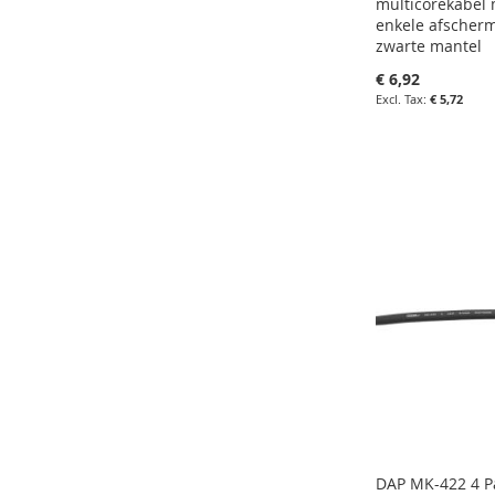
multicorekabel 
enkele afschermi
zwarte mantel
€ 6,92
€ 5,72
in uw winkelw
IN
FAVORIETEN
IN
VERGELIJKE
DAP MK-422 4 Pa