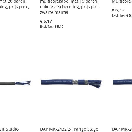
met 20 paren,
multicorekabel met 16 paren,
Multicore
ng, prijs p.m.,
enkele afscherming, prijs p.m.,
€ 6,33
zwarte mantel
€ 5
€ 6,17
in uw wi
€ 5,10
IN
agen
in uw winkelwagen
FAVOR
IN
IN
VERGE
LIJST
FAVORIETENLIJST
IN
N
VERGELIJKEN
ir Studio
DAP MK-2432 24 Parige Stage
DAP MK-20