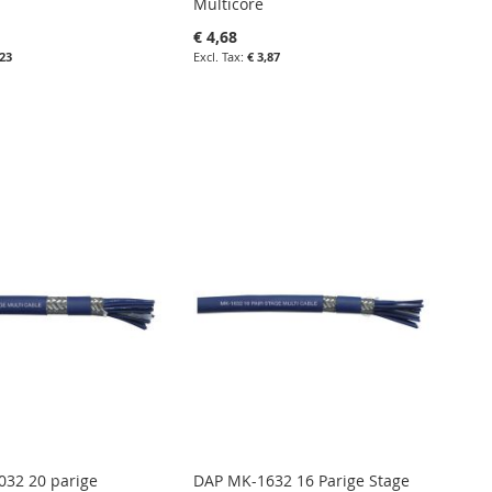
Multicore
€ 4,68
,23
€ 3,87
nkelwagen
in uw winkelwagen
IN
IETENLIJST
FAVORIETENLIJST
IN
LIJKEN
VERGELIJKEN
32 20 parige
DAP MK-1632 16 Parige Stage