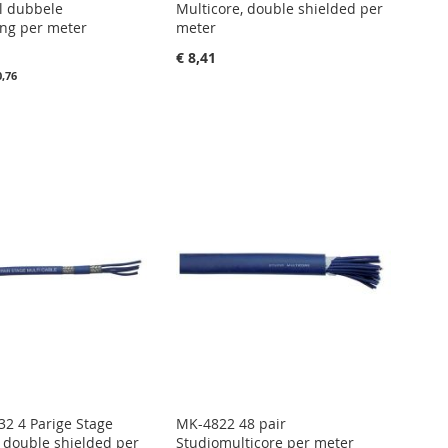
l dubbele
Multicore, double shielded per
ng per meter
meter
€ 8,41
0,76
in uw winkelwagen
nkelwagen
IN
FAVORIETENLIJST
IN
IETENLIJST
VERGELIJKEN
LIJKEN
2 4 Parige Stage
MK-4822 48 pair
, double shielded per
Studiomulticore per meter