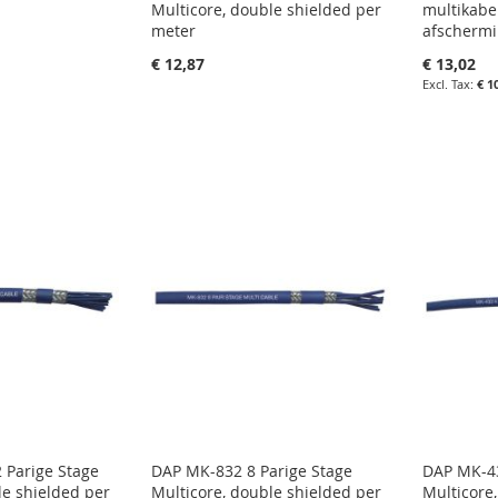
Multicore, double shielded per
multikabe
meter
afschermi
€ 12,87
€ 13,02
€ 1
agen
in uw winkelwagen
in uw wi
IN
IN
LIJST
FAVORIETENLIJST
IN
FAVOR
IN
N
VERGELIJKEN
VERGE
 Parige Stage
DAP MK-832 8 Parige Stage
DAP MK-43
le shielded per
Multicore, double shielded per
Multicore