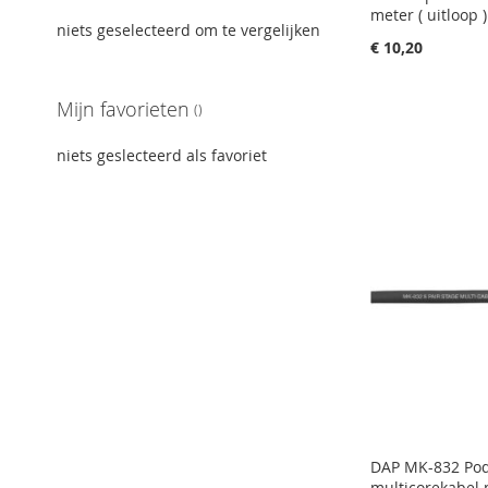
meter ( uitloop )
niets geselecteerd om te vergelijken
€ 10,20
in uw winkelw
Mijn favorieten
IN
niets geslecteerd als favoriet
FAVORIETEN
IN
VERGELIJKE
DAP MK-832 Po
multicorekabel 