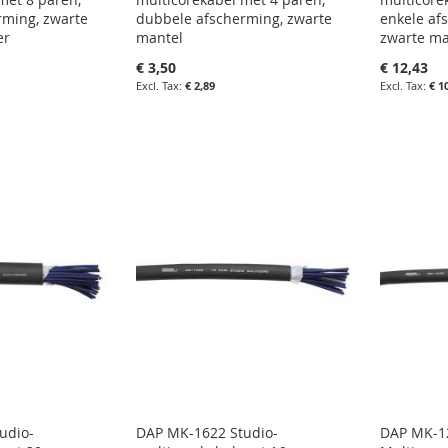
rming, zwarte
dubbele afscherming, zwarte
enkele afs
er
mantel
zwarte ma
€ 3,50
€ 12,43
€ 2,89
€ 1
agen
in uw winkelwagen
in uw wi
IN
IN
LIJST
FAVORIETENLIJST
IN
FAVOR
IN
N
VERGELIJKEN
VERGE
udio-
DAP MK-1622 Studio-
DAP MK-12