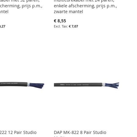
cherming, prijs p.m.,
enkele afscherming, prijs p.m.,
ntel
zwarte mantel
€ 8,55
0,27
€ 7,07
nkelwagen
in uw winkelwagen
IN
IETENLIJST
FAVORIETENLIJST
IN
LIJKEN
VERGELIJKEN
22 12 Pair Studio
DAP MK-822 8 Pair Studio