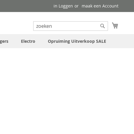
in Loggen
maak een Account
uw wink
Search
Search
gers
Electro
Opruiming Uitverkoop SALE