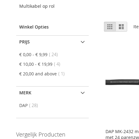
Multikabel op rol
View
Grid
List
It
Winkel Opties
as
PRIJS
item
€ 0,00
-
€ 9,99
24
item
€ 10,00
-
€ 19,99
4
item
€ 20,00
and above
1
MERK
item
DAP
28
DAP MK-2432 mu
Vergelijk Producten
met 24 parenzw