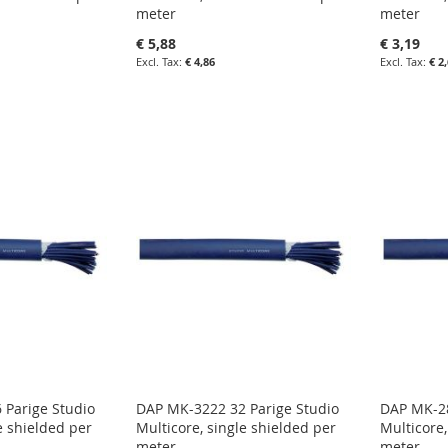
meter
meter
€ 5,88
€ 3,19
€ 4,86
€ 2
agen
in uw winkelwagen
in uw wi
IN
IN
LIJST
FAVORIETENLIJST
IN
FAVOR
IN
N
VERGELIJKEN
VERGE
 Parige Studio
DAP MK-3222 32 Parige Studio
DAP MK-28
e shielded per
Multicore, single shielded per
Multicore,
meter
meter