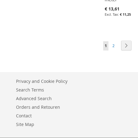
€ 13,61
€ 11,25
in uw winkelw
IN
Volgende
You're currently r
Volgende
Volg
Naar
1
2
FAVORIETEN
IN
VERGELIJKE
Privacy and Cookie Policy
Search Terms
Advanced Search
Orders and Retouren
Contact
Site Map