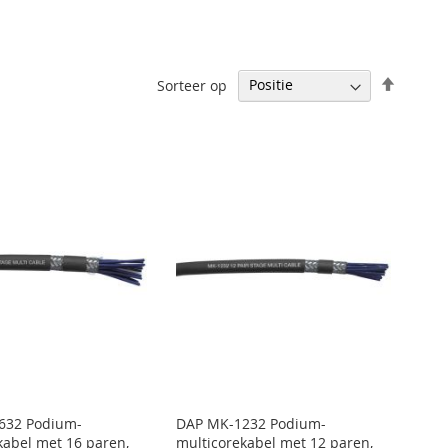
Set
Sorteer op
Descen
Directi
632 Podium-
DAP MK-1232 Podium-
kabel met 16 paren,
multicorekabel met 12 paren,