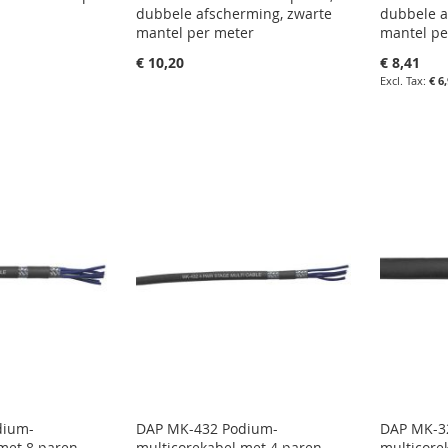
dubbele afscherming, zwarte
dubbele a
mantel per meter
mantel pe
€ 10,20
€ 8,41
agen
€ 6
in uw winkelwagen
in uw wi
IN
LIJST
IN
FAVORIETENLIJST
IN
N
FAVOR
IN
VERGELIJKEN
VERGE
dium-
DAP MK-432 Podium-
DAP MK-32
met 8 paren,
multicorekabel met 4 paren,
multicore