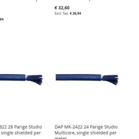
€ 32,60
€ 26,94
,64
in uw winkelwagen
nkelwagen
IN
FAVORIETENLIJST
IN
IETENLIJST
VERGELIJKEN
LIJKEN
22 28 Parige Studio
DAP MK-2422 24 Parige Studio
 single shielded per
Multicore, single shielded per
meter