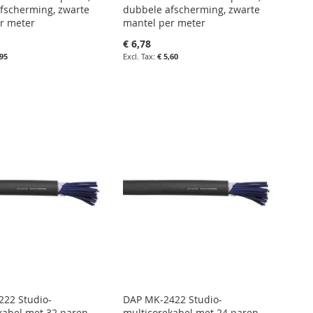
fscherming, zwarte
dubbele afscherming, zwarte
r meter
mantel per meter
€ 6,78
,95
€ 5,60
nkelwagen
in uw winkelwagen
IN
IETENLIJST
FAVORIETENLIJST
IN
LIJKEN
VERGELIJKEN
22 Studio-
DAP MK-2422 Studio-
kabel met 32 paren,
multicorekabel met 24 paren,