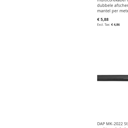
dubbele afsche
mantel per met
€ 5,88
€ 4,86
in uw winkelw
IN
FAVORIETEN
IN
VERGELIJKE
DAP MK-2022 St