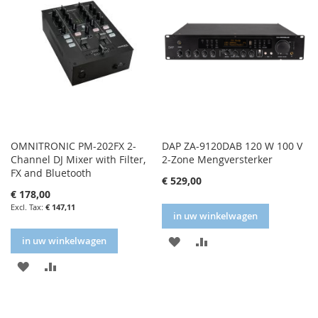
OMNITRONIC PM-202FX 2-
DAP ZA-9120DAB 120 W 100 V
Channel DJ Mixer with Filter,
2-Zone Mengversterker
FX and Bluetooth
€ 529,00
€ 178,00
€ 147,11
in uw winkelwagen
IN
IN
in uw winkelwagen
IN
IN
FAVORIETENLIJST
VERGELIJKEN
FAVORIETENLIJST
VERGELIJKEN