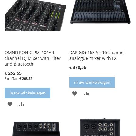
OMNITRONIC PM-404F 4-
DAP GIG-163 V2 16-channel
channel DJ Mixer with Filter
analogue mixer with FX
and Bluetooth
€ 370,56
€ 252,55
€ 208,72
in uw winkelwagen
IN
IN
in uw winkelwagen
IN
IN
FAVORIETENLIJST
VERGELIJKEN
FAVORIETENLIJST
VERGELIJKEN