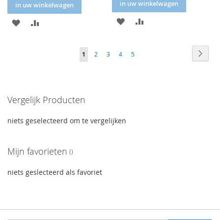
in uw winkelwagen
in uw winkelwagen
IN
IN
IN
IN
FAVORIETENLIJST
VERGELIJKEN
FAVORIETENLIJST
VERGELIJKEN
Volgende
Volge
Naar
You're
Volgende
Volgende
Volgende
Volgende
1
2
3
4
5
afron
currently
reading
Vergelijk Producten
page
niets geselecteerd om te vergelijken
Mijn favorieten
niets geslecteerd als favoriet