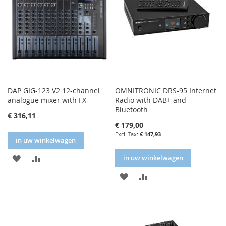
DAP GIG-123 V2 12-channel
OMNITRONIC DRS-95 Internet
analogue mixer with FX
Radio with DAB+ and
Bluetooth
€ 316,11
€ 179,00
€ 147,93
in uw winkelwagen
IN
IN
in uw winkelwagen
FAVORIETENLIJST
VERGELIJKEN
IN
IN
FAVORIETENLIJST
VERGELIJKEN