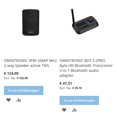
OMNITRONIC VFM-208AP MK2
OMNITRONIC BDT-5.2PRO
2-way Speaker active TWS
Aptx HD Bluetooth Transceiver
3-in-1 Bluetooth audio
€ 124,00
adapter
€ 102,48
€ 47,31
€ 39,10
in uw winkelwagen
IN
IN
in uw winkelwagen
FAVORIETENLIJST
VERGELIJKEN
IN
IN