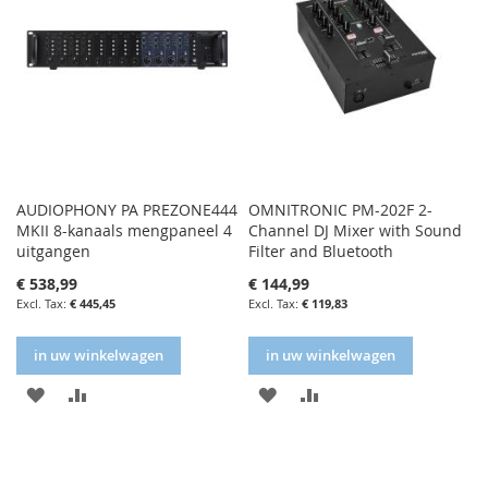
AUDIOPHONY PA PREZONE444
OMNITRONIC PM-202F 2-
MKII 8-kanaals mengpaneel 4
Channel DJ Mixer with Sound
uitgangen
Filter and Bluetooth
€ 538,99
€ 144,99
€ 445,45
€ 119,83
in uw winkelwagen
in uw winkelwagen
IN
IN
IN
IN
FAVORIETENLIJST
VERGELIJKEN
FAVORIETENLIJST
VERGELIJKEN