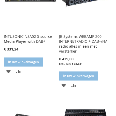
INTUSONIC NSA52 5-source
JB Systems WEBAMP 200
Media Player with DAB+
INTERNETRADIO + DAB+/FM-
radio alles in een met
€ 331,24
versterker
€ 439,00
in uw winkelwagen
€ 362,81
IN
IN
in uw winkelwagen
FAVORIETENLIJST
VERGELIJKEN
IN
IN
FAVORIETENLIJST
VERGELIJKEN