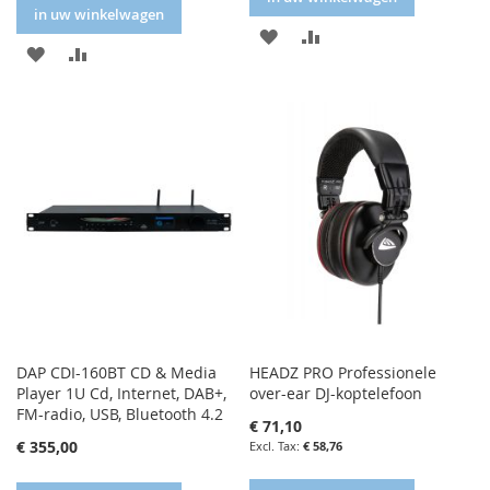
in uw winkelwagen
IN
IN
IN
IN
FAVORIETENLIJST
VERGELIJKEN
FAVORIETENLIJST
VERGELIJKEN
DAP CDI-160BT CD & Media
HEADZ PRO Professionele
Player 1U Cd, Internet, DAB+,
over-ear DJ-koptelefoon
FM-radio, USB, Bluetooth 4.2
€ 71,10
€ 355,00
€ 58,76