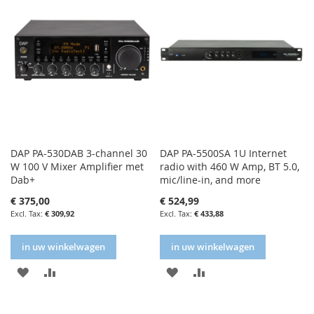
DAP PA-530DAB 3-channel 30
DAP PA-5500SA 1U Internet
W 100 V Mixer Amplifier met
radio with 460 W Amp, BT 5.0,
Dab+
mic/line-in, and more
€ 375,00
€ 524,99
€ 309,92
€ 433,88
in uw winkelwagen
in uw winkelwagen
IN
IN
IN
IN
FAVORIETENLIJST
VERGELIJKEN
FAVORIETENLIJST
VERGELIJKEN