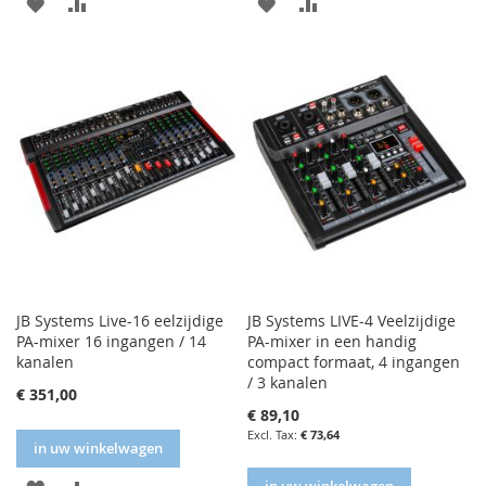
IN
IN
IN
IN
FAVORIETENLIJST
VERGELIJKEN
FAVORIETENLIJST
VERGELIJKEN
JB Systems Live-16 eelzijdige
JB Systems LIVE-4 Veelzijdige
PA-mixer 16 ingangen / 14
PA-mixer in een handig
kanalen
compact formaat, 4 ingangen
/ 3 kanalen
€ 351,00
€ 89,10
€ 73,64
in uw winkelwagen
IN
IN
in uw winkelwagen