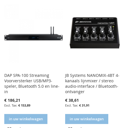
FAVORIETENLIJST
VERGELIJKEN
DAP SPA-100 Streaming
JB Systems NANOMIX-4BT 4-
Voorversterker USB/MP3-
kanaals lijnmixer / stereo
speler, Bluetooth 5.0 en line-
audio-interface / Bluetooth-
in
ontvanger
€ 186,21
€ 38,61
€ 153,89
€ 31,91
in uw winkelwagen
in uw winkelwagen