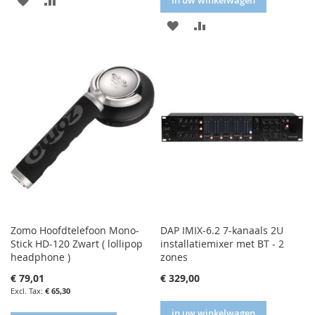
FAVORIETENLIJST
VERGELIJKEN
IN
IN
FAVORIETENLIJST
VERGELIJKEN
Zomo Hoofdtelefoon Mono-
DAP IMIX-6.2 7-kanaals 2U
Stick HD-120 Zwart ( lollipop
installatiemixer met BT - 2
headphone )
zones
€ 79,01
€ 329,00
€ 65,30
in uw winkelwagen