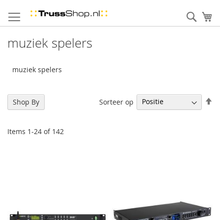
Skip
to
Sear
uw
Content
muziek spelers
muziek spelers
Se
Sorteer op
Shop By
De
Di
Items
1
-
24
of
142