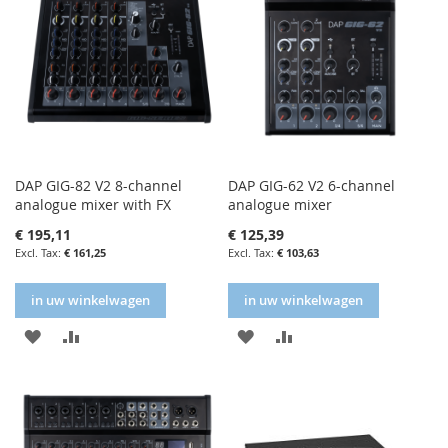
DAP GIG-82 V2 8-channel
DAP GIG-62 V2 6-channel
analogue mixer with FX
analogue mixer
€ 195,11
€ 125,39
€ 161,25
€ 103,63
in uw winkelwagen
in uw winkelwagen
IN
IN
IN
IN
FAVORIETENLIJST
VERGELIJKEN
FAVORIETENLIJST
VERGELIJKEN