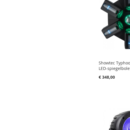
VERGELIJKE
Showtec Typho
LED-spiegelbole
€ 348,00
in uw winkelw
IN
FAVORIETEN
IN
VERGELIJKE