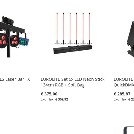
FAVOR
IN
LIJST
VERGELIJKEN
VERGE
N
S Laser Bar FX
EUROLITE Set 6x LED Neon Stick
EUROLITE
134cm RGB + Soft Bag
QuickDM
€ 375,00
€ 285,87
€ 309,92
€ 2
agen
in uw winkelwagen
in uw wi
IN
IN
LIJST
FAVORIETENLIJST
IN
FAVOR
IN