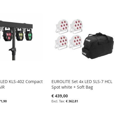
 LED KLS-402 Compact
EUROLITE Set 4x LED SLS-7 HCL
AIR
Spot white + Soft Bag
€ 439,00
71,90
€ 362,81
nkelwagen
in uw winkelwagen
IN