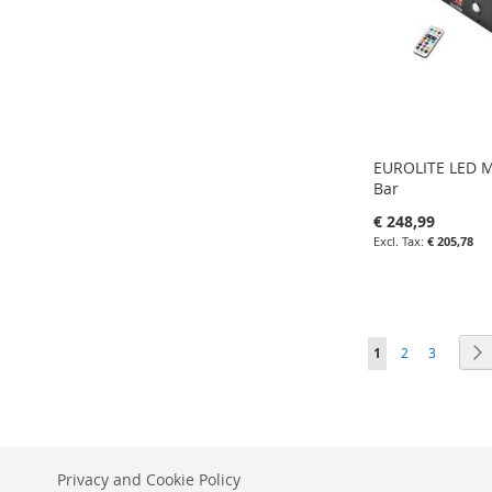
EUROLITE LED Mu
Bar
€ 248,99
€ 205,78
in uw winkelw
IN
Volgende
You're currently r
Volgende
Volgende
1
2
3
FAVORIETEN
IN
VERGELIJKE
Privacy and Cookie Policy