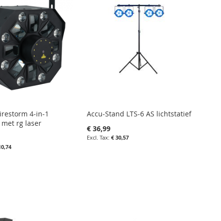
VERGELIJKEN
LIJKEN
irestorm 4-in-1
Accu-Stand LTS-6 AS lichtstatief
t met rg laser
€ 36,99
€ 30,57
10,74
in uw winkelwagen
nkelwagen
IN
FAVORIETENLIJST
IN
IETENLIJST
VERGELIJKEN
LIJKEN