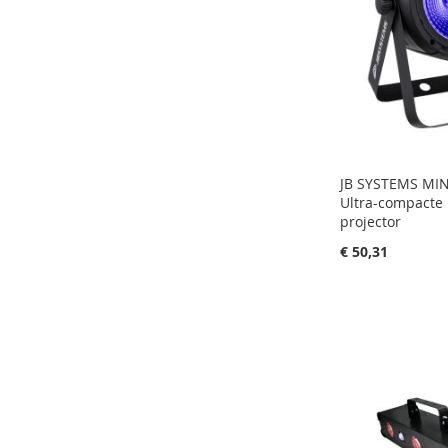
JB SYSTEMS MI
Ultra-compacte
projector
€ 50,31
in uw winkelw
IN
FAVORIETEN
IN
VERGELIJKE