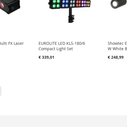
lti FX Laser
EUROLITE LED KLS-180/6
Showtec E
Compact Light Set
W White B
€ 339,01
€ 248,99
in uw winkelwagen
in uw wi
agen
IN
IN
FAVORIETENLIJST
IN
FAVOR
IN
eading page
Volgende
Naar afronden
LIJST
VERGELIJKEN
VERGE
N