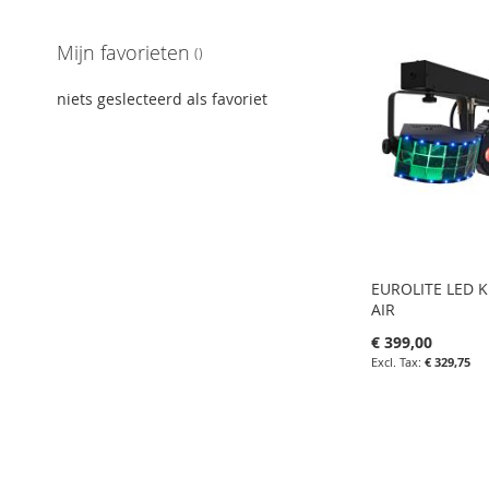
FAVORIETEN
IN
Mijn favorieten
VERGELIJKE
niets geslecteerd als favoriet
EUROLITE LED KL
AIR
€ 399,00
€ 329,75
in uw winkelw
IN
FAVORIETEN
IN