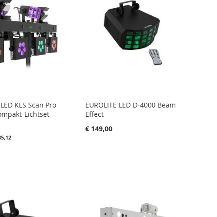
LED KLS Scan Pro
EUROLITE LED D-4000 Beam
ompakt-Lichtset
Effect
€ 149,00
85,12
in uw winkelwagen
nkelwagen
IN
FAVORIETENLIJST
IN
IETENLIJST
VERGELIJKEN
LIJKEN