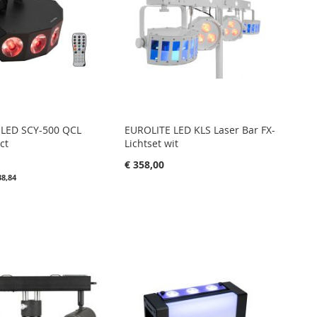
 LED SCY-500 QCL
EUROLITE LED KLS Laser Bar FX-
ct
Lichtset wit
€ 358,00
38,84
in uw winkelwagen
nkelwagen
IN
FAVORIETENLIJST
IN
IETENLIJST
VERGELIJKEN
LIJKEN