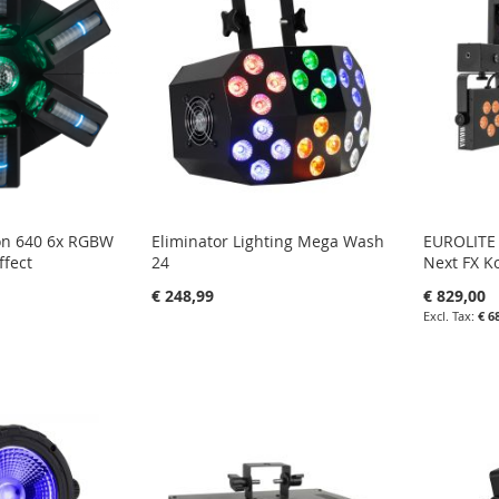
N
on 640 6x RGBW
Eliminator Lighting Mega Wash
EUROLITE 
ffect
24
Next FX K
€ 248,99
€ 829,00
€ 6
agen
in uw winkelwagen
in uw wi
IN
IN
LIJST
FAVORIETENLIJST
IN
FAVOR
IN
N
VERGELIJKEN
VERGE