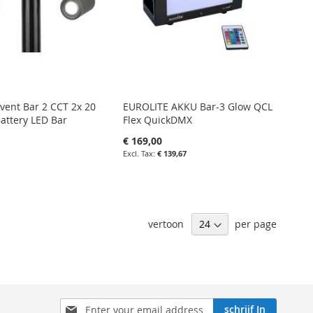
vent Bar 2 CCT 2x 20
EUROLITE AKKU Bar-3 Glow QCL
attery LED Bar
Flex QuickDMX
€ 169,00
€ 139,67
nkelwagen
in uw winkelwagen
IN
IETENLIJST
vertoon
per page
FAVORIETENLIJST
IN
LIJKEN
VERGELIJKEN
Aboneren
schrijf In