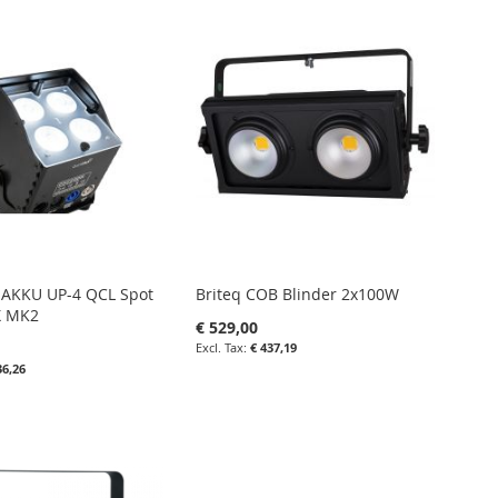
IETENLIJST
FAVORIETENLIJST
IN
LIJKEN
VERGELIJKEN
 AKKU UP-4 QCL Spot
Briteq COB Blinder 2x100W
X MK2
€ 529,00
€ 437,19
36,26
in uw winkelwagen
nkelwagen
IN
FAVORIETENLIJST
IN
IETENLIJST