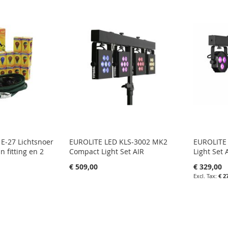
E-27 Lichtsnoer
EUROLITE LED KLS-3002 MK2
EUROLITE
 fitting en 2
Compact Light Set AIR
Light Set 
€ 509,00
€ 329,00
€ 2
in uw winkelwagen
in uw wi
IN
agen
IN
FAVORIETENLIJST
IN