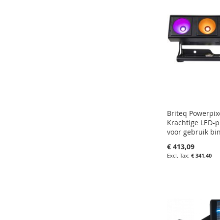
VERGELIJKE
Briteq Powerpi
Krachtige LED-p
voor gebruik bi
€ 413,09
€ 341,40
in uw winkelw
IN
FAVORIETEN
IN