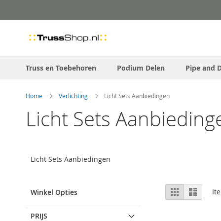
Skip
to
Content
Truss en Toebehoren
Podium Delen
Pipe and 
Home
Verlichting
Licht Sets Aanbiedingen
Licht Sets Aanbieding
Licht Sets Aanbiedingen
View
Grid
List
It
Winkel Opties
as
PRIJS