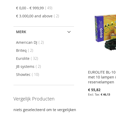
item
€ 0,00
-
€ 999,99
49
item
€ 3.000,00
and above
2
MERK
item
American DJ
2
item
Briteq
2
item
Eurolite
32
item
JB systems
2
EUROLITE BL-10 
item
Showtec
10
met 10 lampen in
reservelampen
€ 55,82
€ 46,13
Vergelijk Producten
in uw winkelw
niets geselecteerd om te vergelijken
IN