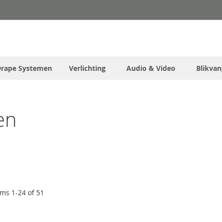
Drape Systemen
Verlichting
Audio & Video
Blikvan
en
ems
1
-
24
of
51