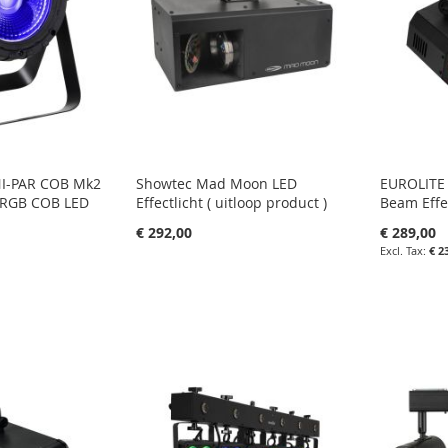
NI-PAR COB Mk2
Showtec Mad Moon LED
EUROLITE
 RGB COB LED
Effectlicht ( uitloop product )
Beam Effe
€ 292,00
€ 289,00
€ 2
in uw winkelwagen
in uw wi
agen
IN
IN
FAVORIETENLIJST
IN
FAVOR
IN
LIJST
VERGELIJKEN
VERGE
N