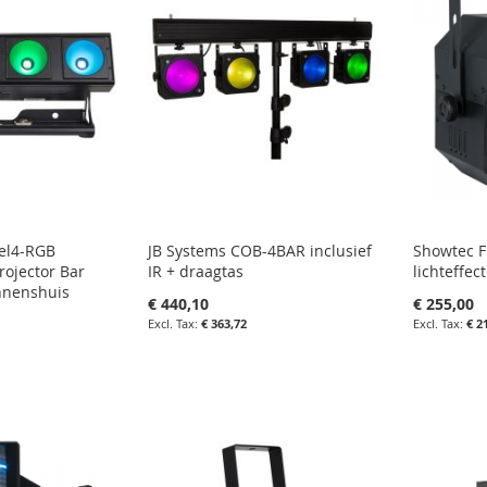
N
VERGELIJKEN
VERGE
xel4-RGB
JB Systems COB-4BAR inclusief
Showtec F
rojector Bar
IR + draagtas
lichteffec
nnenshuis
€ 440,10
€ 255,00
€ 363,72
€ 2
in uw winkelwagen
in uw wi
agen
IN
IN
FAVORIETENLIJST
IN
FAVOR
IN
LIJST
VERGELIJKEN
VERGE