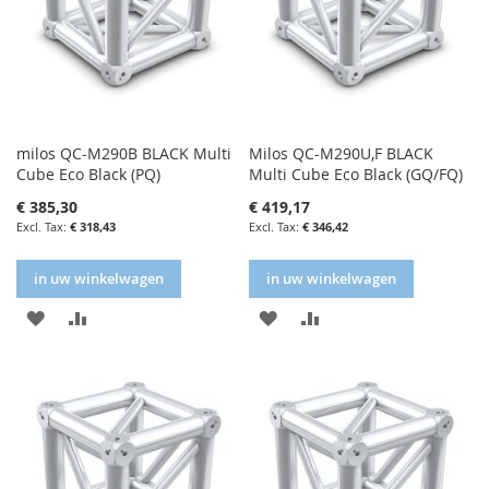
milos QC-M290B BLACK Multi
Milos QC-M290U,F BLACK
Cube Eco Black (PQ)
Multi Cube Eco Black (GQ/FQ)
€ 385,30
€ 419,17
€ 318,43
€ 346,42
in uw winkelwagen
in uw winkelwagen
IN
IN
IN
IN
FAVORIETENLIJST
VERGELIJKEN
FAVORIETENLIJST
VERGELIJKEN