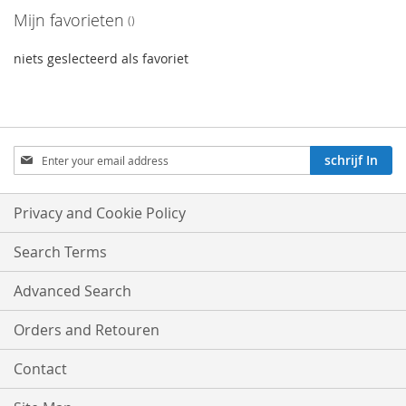
Mijn favorieten
niets geslecteerd als favoriet
Aboneren
schrijf In
op
onze
nieuwsbrief:
Privacy and Cookie Policy
Search Terms
Advanced Search
Orders and Retouren
Contact