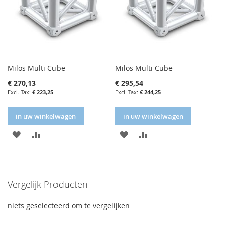
Milos Multi Cube
Milos Multi Cube
€ 270,13
€ 295,54
€ 223,25
€ 244,25
in uw winkelwagen
in uw winkelwagen
IN
IN
IN
IN
FAVORIETENLIJST
VERGELIJKEN
FAVORIETENLIJST
VERGELIJKEN
Vergelijk Producten
niets geselecteerd om te vergelijken