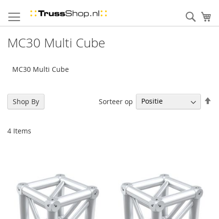
Skip
to
Sear
uw
Content
MC30 Multi Cube
MC30 Multi Cube
Se
Sorteer op
Shop By
De
Di
4
Items