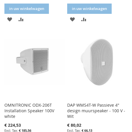
in uw winkelwagen
in uw winkelwagen
IN
IN
IN
IN
FAVORIETENLIJST
VERGELIJKEN
FAVORIETENLIJST
VERGELIJKEN
OMNITRONIC ODX-206T
DAP WMS4T-W Passieve 4"
Installation Speaker 100V
design muurspeaker - 100 V -
white
Wit
€ 224,53
€ 80,02
€ 185,56
€ 66,13