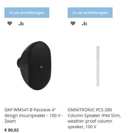
in uw winkelwagen
in uw winkelwagen
IN
IN
IN
IN
FAVORIETENLIJST
VERGELIJKEN
FAVORIETENLIJST
VERGELIJKEN
DAP WMS4T-B Passieve 4"
OMNITRONIC PCS-280
design muurspeaker - 100 V -
Column Speaker IP44 Slim,
Zwart
weather-proof column
speaker, 100 V
€ 80,02