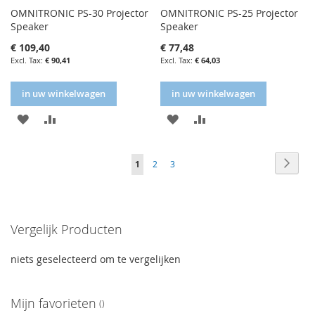
OMNITRONIC PS-30 Projector
OMNITRONIC PS-25 Projector
Speaker
Speaker
€ 109,40
€ 77,48
€ 90,41
€ 64,03
in uw winkelwagen
in uw winkelwagen
IN
IN
IN
IN
FAVORIETENLIJST
VERGELIJKEN
FAVORIETENLIJST
VERGELIJKEN
Volgende
Volge
Naar
You're
Volgende
Volgende
1
2
3
afron
currently
reading
Vergelijk Producten
page
niets geselecteerd om te vergelijken
Mijn favorieten