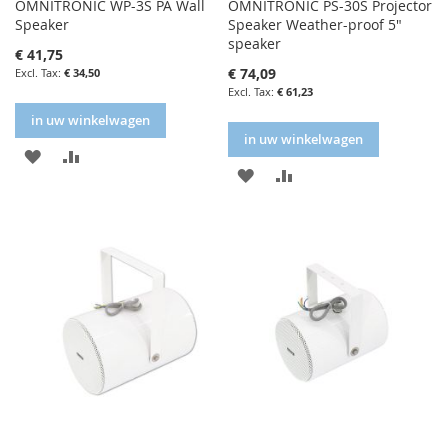
OMNITRONIC WP-3S PA Wall
OMNITRONIC PS-30S Projector
Speaker
Speaker Weather-proof 5"
speaker
€ 41,75
€ 74,09
€ 34,50
€ 61,23
in uw winkelwagen
in uw winkelwagen
IN
IN
IN
IN
FAVORIETENLIJST
VERGELIJKEN
FAVORIETENLIJST
VERGELIJKEN