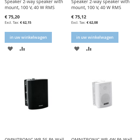
Speaker 2-way speaker with
Speaker 2-way speaker with
mount, 100 V, 40 W RMS
mount, 100 V, 40 W RMS
€ 75,20
€ 75,12
€ 62,15
€ 62,08
in uw winkelwagen
in uw winkelwagen
IN
IN
IN
IN
FAVORIETENLIJST
VERGELIJKEN
FAVORIETENLIJST
VERGELIJKEN
OMNITRONIC WP-5S PA Wall
OMNITRONIC WP-4W PA Wall