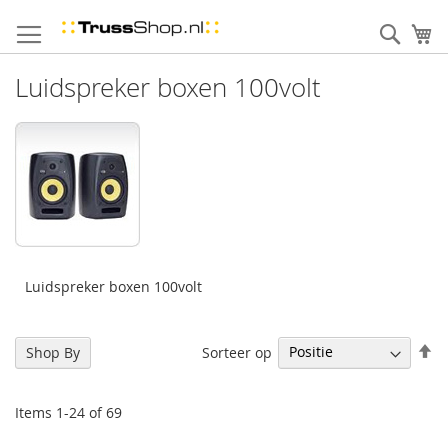
Skip
to
Sear
uw
Content
Luidspreker boxen 100volt
Luidspreker boxen 100volt
Se
Sorteer op
Shop By
De
Di
Items
1
-
24
of
69