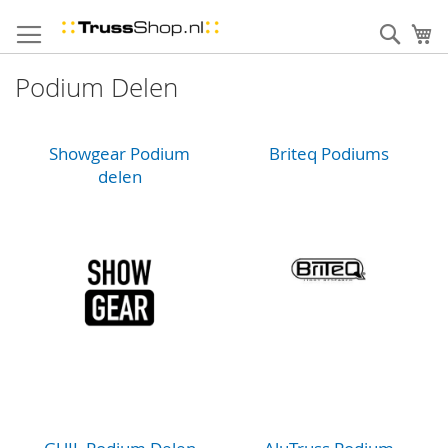
Skip
to
Sear
uw
Content
Podium Delen
Showgear Podium
Briteq Podiums
delen