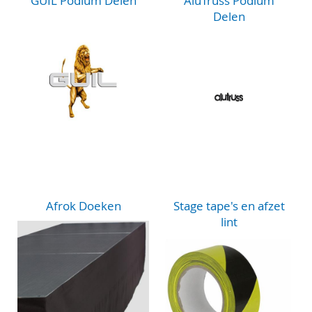
GUIL Podium Delen
AluTruss Podium
Delen
Afrok Doeken
Stage tape's en afzet
lint