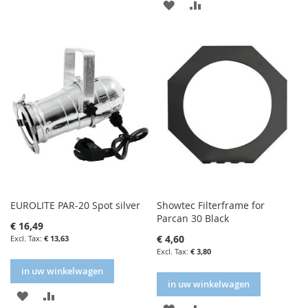
IN
IN
FAVORIETENLIJST
VERGELIJKEN
FAVORIETENLIJST
VERGELIJKEN
EUROLITE PAR-20 Spot silver
Showtec Filterframe for
Parcan 30 Black
€ 16,49
€ 4,60
€ 13,63
€ 3,80
in uw winkelwagen
in uw winkelwagen
IN
IN
IN
IN