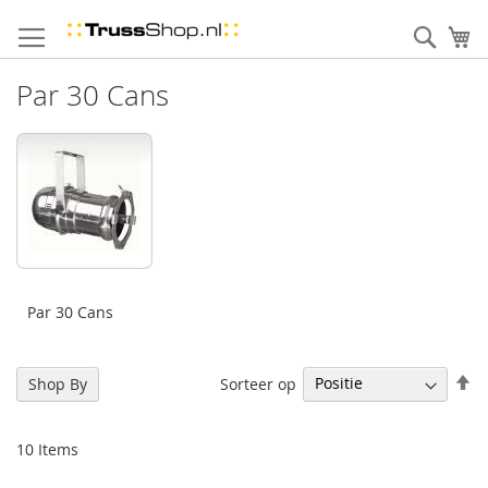
Skip
to
Sear
uw
Content
Par 30 Cans
Par 30 Cans
Se
Sorteer op
Shop By
De
Di
10
Items