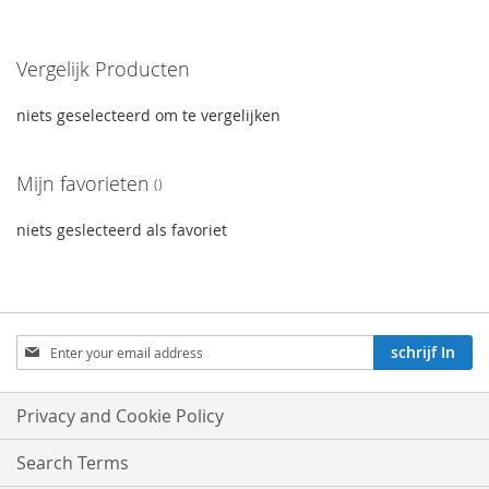
Vergelijk Producten
niets geselecteerd om te vergelijken
Mijn favorieten
niets geslecteerd als favoriet
Aboneren
schrijf In
op
onze
nieuwsbrief:
Privacy and Cookie Policy
Search Terms