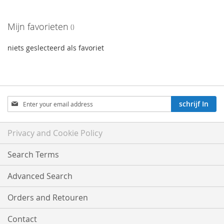
Mijn favorieten
niets geslecteerd als favoriet
Aboneren
schrijf In
op
onze
nieuwsbrief:
Privacy and Cookie Policy
Search Terms
Advanced Search
Orders and Retouren
Contact