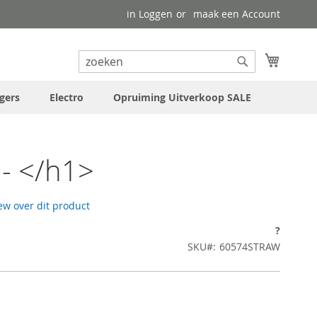
in Loggen
maak een Account
uw wink
Search
Search
gers
Electro
Opruiming Uitverkoop SALE
- </h1>
iew over dit product
1
?
SKU
60574STRAW