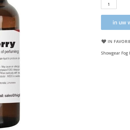
in uw 
IN FAVORI
Showgear Fog F