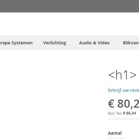
Drape Systemen
Verlichting
Audio & Video
Blikvan
<h1> 
Schrijf uw rev
€ 80,
€ 66,34
Aantal