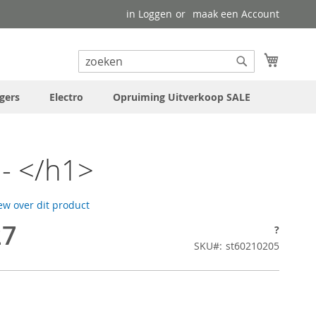
in Loggen
maak een Account
uw wink
Search
Search
gers
Electro
Opruiming Uitverkoop SALE
- </h1>
iew over dit product
27
?
SKU
st60210205