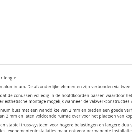
r lengte
 aluminium. De afzonderlijke elementen zijn verbonden via twee 
s dat de conussen volledig in de hoofdkoorden passen waardoor h
 zeer esthetische montage mogelijk wanneer de vakwerkconstructie
nium buis met een wanddikte van 2 mm en bieden een goede verho
n 2 mm en laten voldoende ruimte over voor het plaatsen van ko
n stabiel truss-systeem voor hogere belastingen en langere duur
aties, evenementeninstallaties maar ook voor permanente installatie