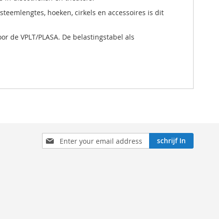
teemlengtes, hoeken, cirkels en accessoires is dit
or de VPLT/PLASA. De belastingstabel als
Aboneren
schrijf In
op
onze
nieuwsbrief: