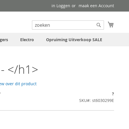
in Loggen
maak een Account
uw wink
Search
Search
gers
Electro
Opruiming Uitverkoop SALE
- </h1>
iew over dit product
7
?
SKU
st6030299E