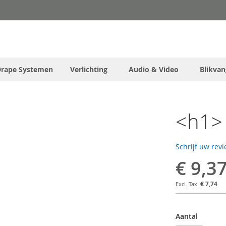
Drape Systemen
Verlichting
Audio & Video
Blikvan
<h1> 
Schrijf uw rev
€ 9,3
€ 7,74
Aantal