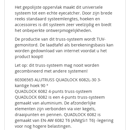
Het gepolijste oppervlak maakt dit universele
systeem tot een echte eyecatcher. Door zijn brede
reeks standaard systeemlengtes, hoeken en
accessoires is dit systeem zeer veelzijdig en biedt
het onbeperkte ontwerpmogelijkheden.
De productie van dit truss-systeem wordt TUV-
gemonitord. De laadtafel als berekeningsbasis kan
worden gedownload van internet voordat u het
product koopt!
Let op: dit truss-systeem mag nooit worden
gecombineerd met andere systemen!
60306565 ALUTRUSS QUADLOCK 6082L-30 3-
kantige hoek 90 °
QUADLOCK 6082 4-punts truss-systeem
QUADLOCK 6082 is een 4-punts truss-systeem
gemaakt van aluminium. De afzonderlijke
elementen zijn verbonden via vier kegels,
draaipunten en pennen. QUADLOCK 6082 is
gemaakt van EN-AW 6082 T6 (AlMgSi1 T6) -legering
voor nog hogere belastingen.