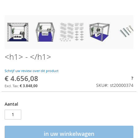
<h1> - </h1>
Schrijf uw review over dit product
€ 4.656,08
?
SKU
st20000374
€ 3.848,00
Aantal
in uw winkelwagen