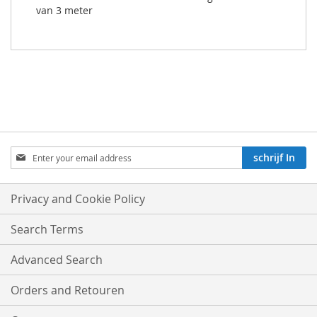
van 3 meter
Aboneren
schrijf In
op
onze
nieuwsbrief:
Privacy and Cookie Policy
Search Terms
Advanced Search
Orders and Retouren