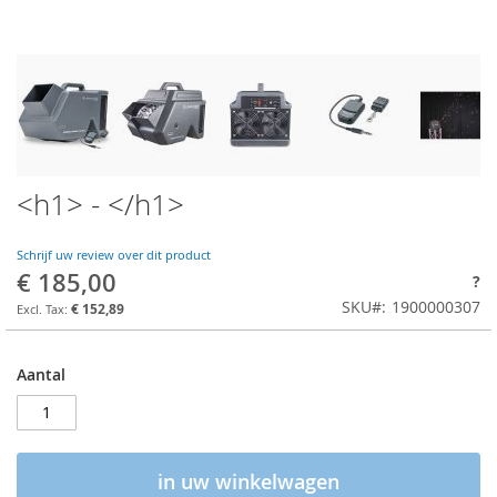
<h1> - </h1>
Schrijf uw review over dit product
€ 185,00
?
SKU
1900000307
€ 152,89
Aantal
in uw winkelwagen