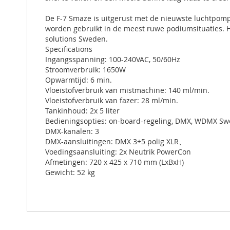
De F-7 Smaze is uitgerust met de nieuwste luchtpomp
worden gebruikt in de meest ruwe podiumsituaties.
solutions Sweden.
Specifications
Ingangsspanning: 100-240VAC, 50/60Hz
Stroomverbruik: 1650W
Opwarmtijd: 6 min.
Vloeistofverbruik van mistmachine: 140 ml/min.
Vloeistofverbruik van fazer: 28 ml/min.
Tankinhoud: 2x 5 liter
Bedieningsopties: on-board-regeling, DMX, WDMX S
DMX-kanalen: 3
DMX-aansluitingen: DMX 3+5 polig XLR、
Voedingsaansluiting: 2x Neutrik PowerCon
Afmetingen: 720 x 425 x 710 mm (LxBxH)
Gewicht: 52 kg