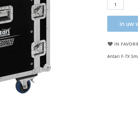
in uw 
IN FAVORI
Antari F-7X S