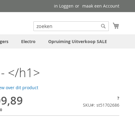
in Loggen
maak een Account
uw wink
Search
Search
gers
Electro
Opruiming Uitverkoop SALE
- </h1>
iew over dit product
09,89
?
SKU
st51702686
00