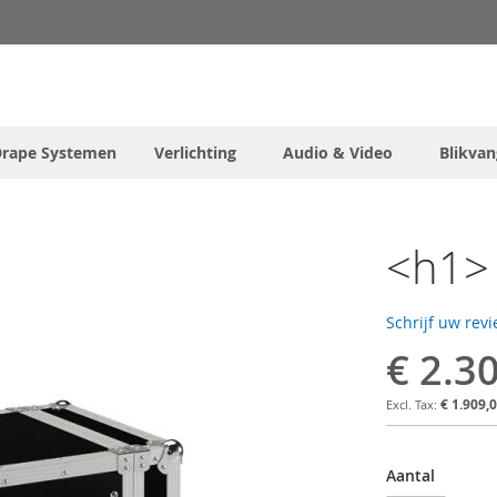
Drape Systemen
Verlichting
Audio & Video
Blikvan
<h1> 
Schrijf uw rev
€ 2.3
€ 1.909,
Aantal