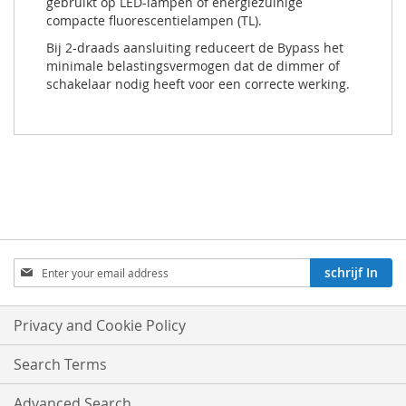
gebruikt op LED-lampen of energiezuinige
compacte fluorescentielampen (TL).
Bij 2-draads aansluiting reduceert de Bypass het
minimale belastingsvermogen dat de dimmer of
schakelaar nodig heeft voor een correcte werking.
Aboneren
schrijf In
op
onze
nieuwsbrief:
Privacy and Cookie Policy
Search Terms
Advanced Search