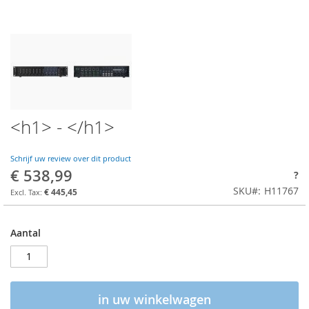
<h1> - </h1>
Schrijf uw review over dit product
€ 538,99
?
SKU
H11767
€ 445,45
Aantal
in uw winkelwagen