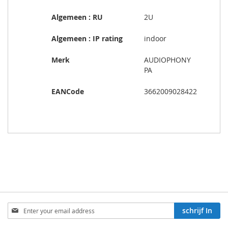
Algemeen : RU
2U
Algemeen : IP rating
indoor
Merk
AUDIOPHONY
PA
EANCode
3662009028422
Aboneren
schrijf In
op
onze