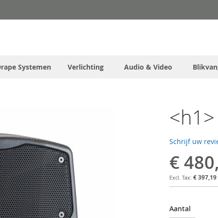
Drape Systemen
Verlichting
Audio & Video
Blikvan
<h1> 
Schrijf uw rev
€ 480
€ 397,19
Aantal