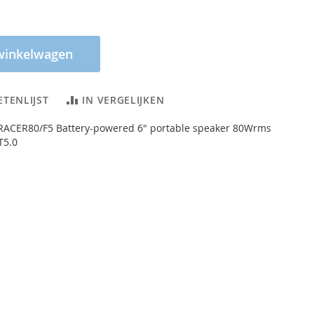
winkelwagen
ETENLIJST
IN VERGELIJKEN
CER80/F5 Battery-powered 6" portable speaker 80Wrms
T5.0