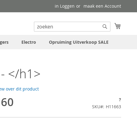
in Loggen
maak een Account
uw wink
Search
Search
gers
Electro
Opruiming Uitverkoop SALE
- </h1>
iew over dit product
,60
?
SKU
H11663