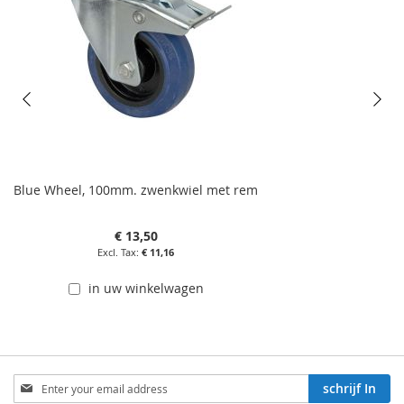
Blue Wheel, 100mm. zwenkwiel met rem
€ 13,50
€ 11,16
in uw winkelwagen
Aboneren
schrijf In
op