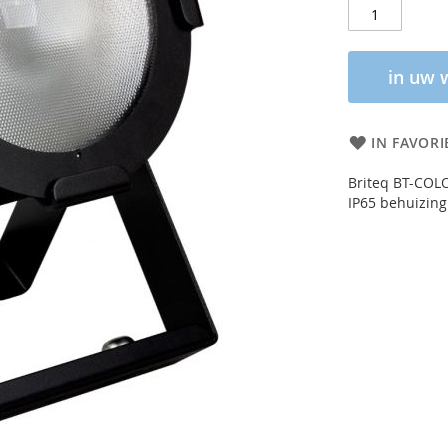
in uw 
IN FAVORI
Briteq BT-COL
IP65 behuizing