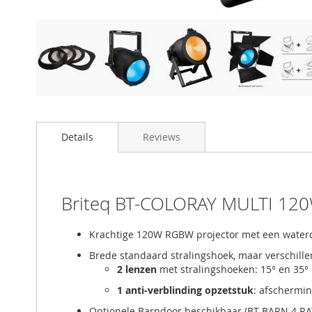
Details
Reviews
Briteq BT-COLORAY MULTI 120W
Krachtige 120W RGBW projector met een waterd
Brede standaard stralingshoek, maar verschill
2 lenzen
met stralingshoeken: 15° en 35°
1 anti-verblinding opzetstuk
: afschermin
Optionele Barndoor beschikbaar (BT-BARN 4 RAY