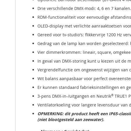
Drie verschillende DMX-modi: 4, 6 en 7 kanalen
RDM-functionaliteit voor eenvoudige afstandin
OLED-display met verlichte aanraaktoetsen voor 
Gereed voor tv-studio's: flikkervrije 1200 Hz ve
Gedrag van de lamp kan worden geselecteerd: h
Vier dimmerkrommen: lineair, square, omgekee
In geval van DMX-storing kunt u kiezen uit de m
Vergrendelfunctie om ongewenst wijzigen van de
Wit balans aanpasbaar voor perfect overeenste
Er kunnen standaard fabrieksinstellingen en g
3-pens DMX-in-/uitgangen en Neutrik
®
TRUE1 
Ventilatorkoeling voor langere levensduur van d
OPMERKING: dit product heeft een IP65-classi
(niet blootgesteld aan zeewater).