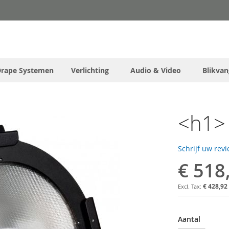
Drape Systemen
Verlichting
Audio & Video
Blikvan
<h1> 
Schrijf uw rev
€ 518
€ 428,92
Aantal