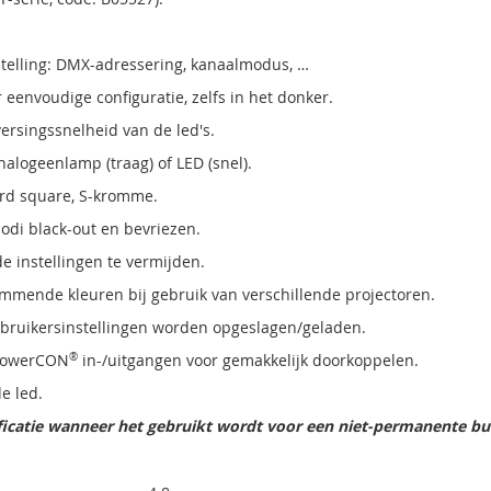
.
stelling: DMX-adressering, kanaalmodus, …
eenvoudige configuratie, zelfs in het donker.
rversingssnelheid van de led's.
alogeenlamp (traag) of LED (snel).
rd square, S-kromme.
odi black-out en bevriezen.
 instellingen te vermijden.
mmende kleuren bij gebruik van verschillende projectoren.
ebruikersinstellingen worden opgeslagen/geladen.
PowerCON
®
in-/uitgangen voor gemakkelijk doorkoppelen.
e led.
ficatie wanneer het gebruikt wordt voor een niet-permanente b