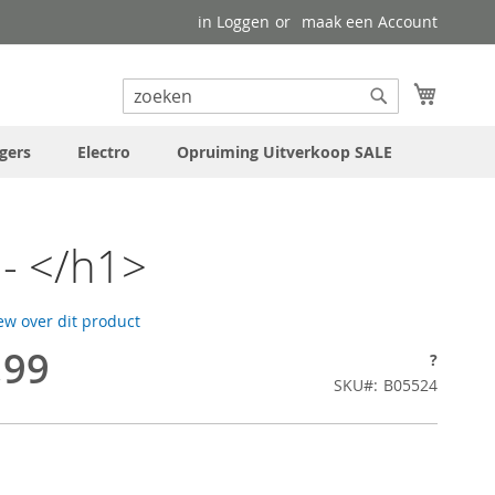
in Loggen
maak een Account
uw wink
Search
Search
gers
Electro
Opruiming Uitverkoop SALE
- </h1>
iew over dit product
,99
?
SKU
B05524