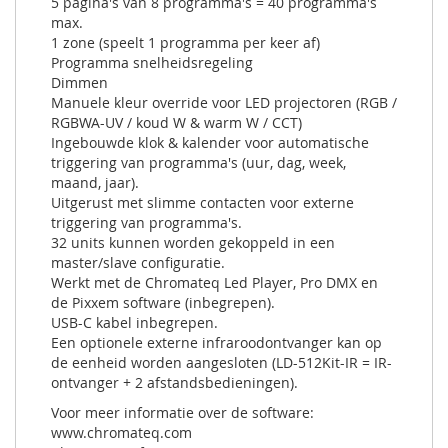
5 pagina's van 8 programma's = 40 programma's
max.
1 zone (speelt 1 programma per keer af)
Programma snelheidsregeling
Dimmen
Manuele kleur override voor LED projectoren (RGB /
RGBWA-UV / koud W & warm W / CCT)
Ingebouwde klok & kalender voor automatische
triggering van programma's (uur, dag, week,
maand, jaar).
Uitgerust met slimme contacten voor externe
triggering van programma's.
32 units kunnen worden gekoppeld in een
master/slave configuratie.
Werkt met de Chromateq Led Player, Pro DMX en
de Pixxem software (inbegrepen).
USB-C kabel inbegrepen.
Een optionele externe infraroodontvanger kan op
de eenheid worden aangesloten (LD-512Kit-IR = IR-
ontvanger + 2 afstandsbedieningen).
Voor meer informatie over de software:
www.chromateq.com