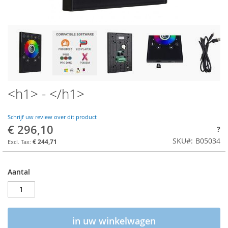
<h1> - </h1>
Schrijf uw review over dit product
€ 296,10
?
SKU
B05034
€ 244,71
Aantal
in uw winkelwagen