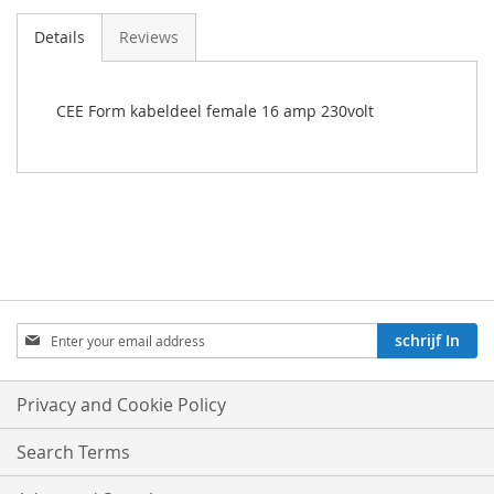
Details
Reviews
CEE Form kabeldeel female 16 amp 230volt
Aboneren
schrijf In
op
onze
nieuwsbrief:
Privacy and Cookie Policy
Search Terms