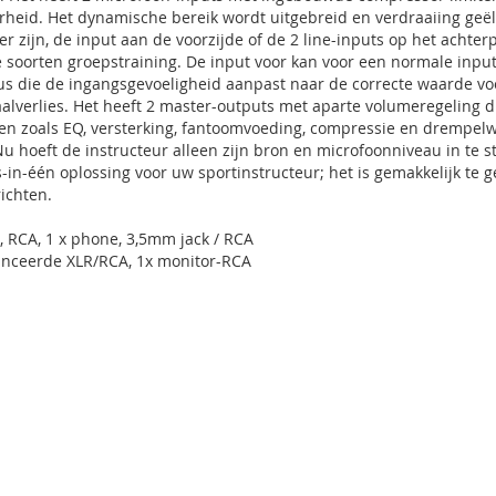
aarheid. Het dynamische bereik wordt uitgebreid en verdraaiing ge
r zijn, de input aan de voorzijde of de 2 line-inputs op het achte
re soorten groepstraining. De input voor kan voor een normale inpu
die de ingangsgevoeligheid aanpast naar de correcte waarde voo
aalverlies. Het heeft 2 master-outputs met aparte volumeregeling 
ngen zoals EQ, versterking, fantoomvoeding, compressie en drempel
Nu hoeft de instructeur alleen zijn bron en microfoonniveau in te s
-in-één oplossing voor uw sportinstructeur; het is gemakkelijk te g
richten.
, RCA, 1 x phone, 3,5mm jack / RCA
lanceerde XLR/RCA, 1x monitor-RCA