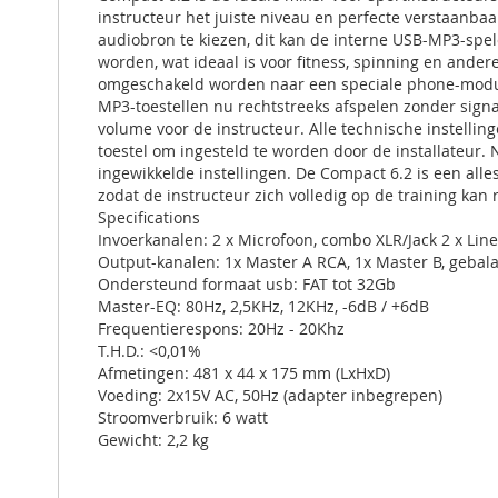
instructeur het juiste niveau en perfecte verstaanb
audiobron te kiezen, dit kan de interne USB-MP3-spele
worden, wat ideaal is voor fitness, spinning en ande
omgeschakeld worden naar een speciale phone-modus 
MP3-toestellen nu rechtstreeks afspelen zonder sign
volume voor de instructeur. Alle technische instelli
toestel om ingesteld te worden door de installateur. 
ingewikkelde instellingen. De Compact 6.2 is een alles
zodat de instructeur zich volledig op de training kan 
Specifications
Invoerkanalen: 2 x Microfoon, combo XLR/Jack 2 x Line
Output-kanalen: 1x Master A RCA, 1x Master B, geba
Ondersteund formaat usb: FAT tot 32Gb
Master-EQ: 80Hz, 2,5KHz, 12KHz, -6dB / +6dB
Frequentierespons: 20Hz - 20Khz
T.H.D.: <0,01%
Afmetingen: 481 x 44 x 175 mm (LxHxD)
Voeding: 2x15V AC, 50Hz (adapter inbegrepen)
Stroomverbruik: 6 watt
Gewicht: 2,2 kg