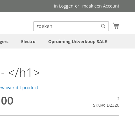
in Loggen
maak een Account
uw wink
Search
Search
gers
Electro
Opruiming Uitverkoop SALE
- </h1>
iew over dit product
,00
?
SKU
D2320