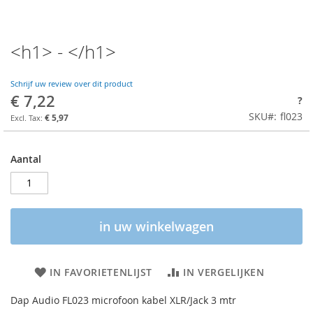
<h1> - </h1>
Schrijf uw review over dit product
€ 7,22
?
SKU
fl023
€ 5,97
Aantal
in uw winkelwagen
IN FAVORIETENLIJST
IN VERGELIJKEN
Dap Audio FL023 microfoon kabel XLR/Jack 3 mtr