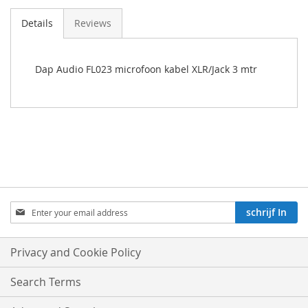
Details
Reviews
Dap Audio FL023 microfoon kabel XLR/Jack 3 mtr
Aboneren
schrijf In
op
onze
nieuwsbrief:
Privacy and Cookie Policy
Search Terms