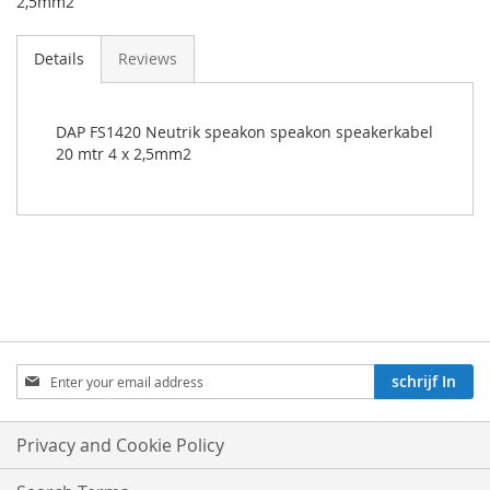
2,5mm2
Details
Reviews
DAP FS1420 Neutrik speakon speakon speakerkabel
20 mtr 4 x 2,5mm2
Aboneren
schrijf In
op
onze
nieuwsbrief:
Privacy and Cookie Policy