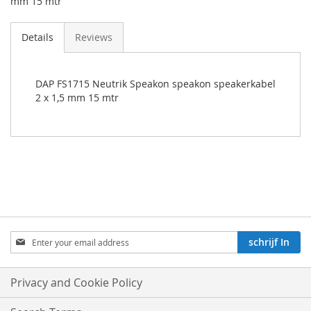
mm 15 mtr
Details
Reviews
DAP FS1715 Neutrik Speakon speakon speakerkabel
2 x 1,5 mm 15 mtr
Aboneren
schrijf In
op
onze
nieuwsbrief:
Privacy and Cookie Policy