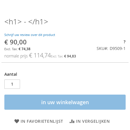
<h1> - </h1>
Schrijf uw review over dit product
€ 90,00
Aanbiedings
?
prijs
SKU
D9509-1
€ 74,38
€ 114,74
normale prijs
€ 94,83
Aantal
in uw winkelwagen
IN FAVORIETENLIJST
IN VERGELIJKEN