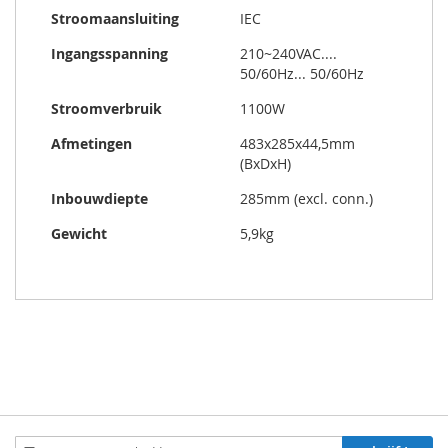
Stroomaansluiting
IEC
Ingangsspanning
210~240VAC....
50/60Hz... 50/60Hz
Stroomverbruik
1100W
Afmetingen
483x285x44,5mm
(BxDxH)
Inbouwdiepte
285mm (excl. conn.)
Gewicht
5,9kg
Aboneren