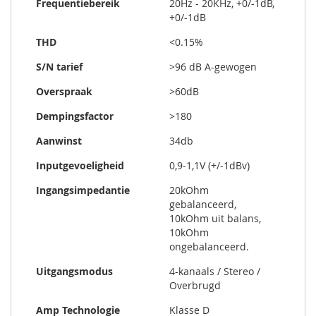
Frequentiebereik
20Hz - 20KHz, +0/-1dB,
+0/-1dB
THD
<0.15%
S/N tarief
>96 dB A-gewogen
Overspraak
>60dB
Dempingsfactor
>180
Aanwinst
34db
Inputgevoeligheid
0,9-1,1V (+/-1dBv)
Ingangsimpedantie
20kOhm
gebalanceerd,
10kOhm uit balans,
10kOhm
ongebalanceerd.
Uitgangsmodus
4-kanaals / Stereo /
Overbrugd
Amp Technologie
Klasse D