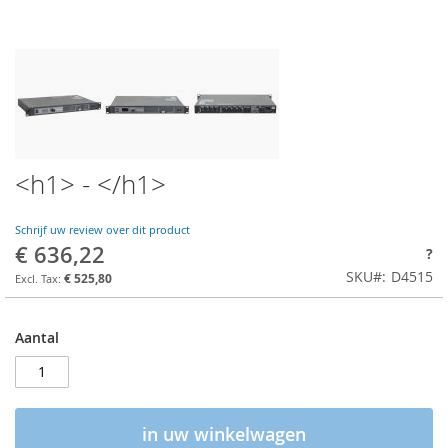
<h1> - </h1>
Schrijf uw review over dit product
€ 636,22
?
SKU
D4515
€ 525,80
Aantal
in uw winkelwagen