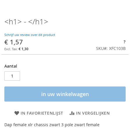
<h1> - </h1>
Schrijf uw review over dit product
€ 1,57
?
SKU
XFC103B
€ 1,30
Aantal
in uw winkelwagen
IN FAVORIETENLIJST
IN VERGELIJKEN
Dap female xlr chassis zwart 3 pole zwart female