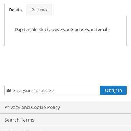
Details
Reviews
Dap female xlr chassis zwart3 pole zwart female
Aboneren
schrijf In
op
onze
nieuwsbrief:
Privacy and Cookie Policy
Search Terms