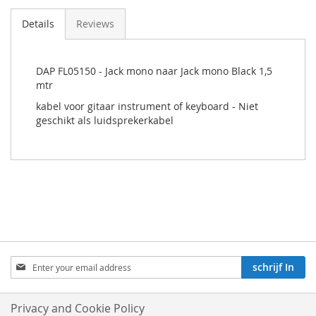
Details
Reviews
DAP FL05150 - Jack mono naar Jack mono Black 1,5
mtr
kabel voor gitaar instrument of keyboard - Niet
geschikt als luidsprekerkabel
Aboneren
schrijf In
op
onze
nieuwsbrief:
Privacy and Cookie Policy