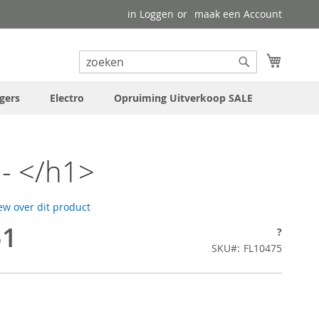
in Loggen
maak een Account
uw wink
Search
Search
gers
Electro
Opruiming Uitverkoop SALE
- </h1>
iew over dit product
51
?
SKU
FL10475