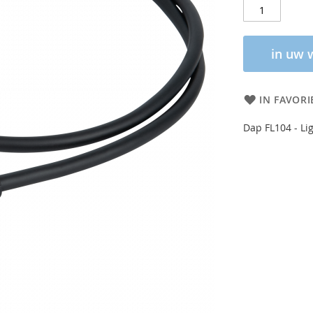
in uw 
IN FAVORI
Dap FL104 - Li