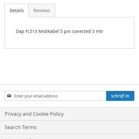
Details
Reviews
Dap FL513 Midikabel 5 pin conected 3 mtr
Aboneren
schrijf In
op
onze
nieuwsbrief:
Privacy and Cookie Policy
Search Terms