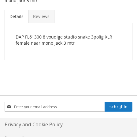
mono jack 3 mtr
Details
Reviews
DAP FL61300 8 voudige studio snake 3polig XLR
female naar mono jack 3 mtr
Aboneren
schrijf In
op
onze
nieuwsbrief:
Privacy and Cookie Policy