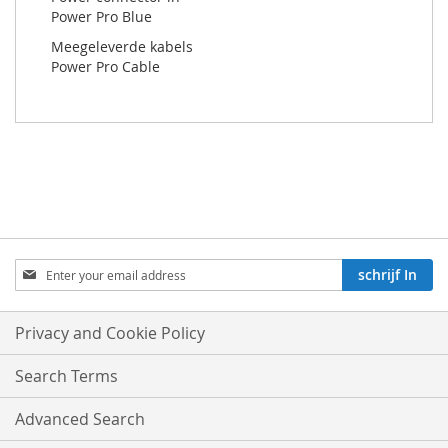
Power Pro Blue
Meegeleverde kabels
Power Pro Cable
Aboneren
schrijf In
op
onze
nieuwsbrief:
Privacy and Cookie Policy
Search Terms
Advanced Search