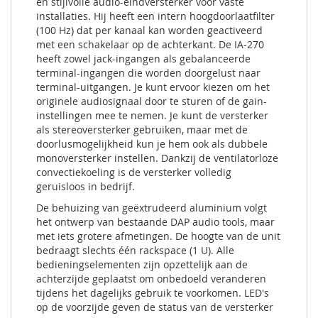
en stijlvolle audio-eindversterker voor vaste
installaties. Hij heeft een intern hoogdoorlaatfilter
(100 Hz) dat per kanaal kan worden geactiveerd
met een schakelaar op de achterkant. De IA-270
heeft zowel jack-ingangen als gebalanceerde
terminal-ingangen die worden doorgelust naar
terminal-uitgangen. Je kunt ervoor kiezen om het
originele audiosignaal door te sturen of de gain-
instellingen mee te nemen. Je kunt de versterker
als stereoversterker gebruiken, maar met de
doorlusmogelijkheid kun je hem ook als dubbele
monoversterker instellen. Dankzij de ventilatorloze
convectiekoeling is de versterker volledig
geruisloos in bedrijf.
De behuizing van geëxtrudeerd aluminium volgt
het ontwerp van bestaande DAP audio tools, maar
met iets grotere afmetingen. De hoogte van de unit
bedraagt slechts één rackspace (1 U). Alle
bedieningselementen zijn opzettelijk aan de
achterzijde geplaatst om onbedoeld veranderen
tijdens het dagelijks gebruik te voorkomen. LED's
op de voorzijde geven de status van de versterker