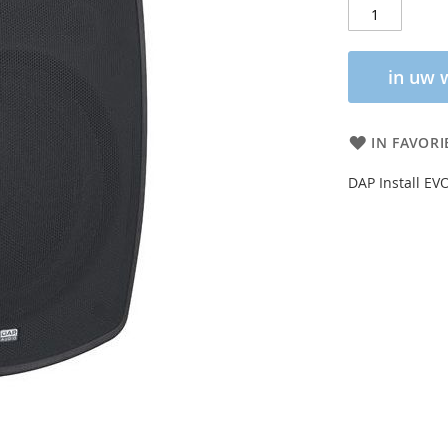
in uw 
IN FAVORI
DAP Install EVO