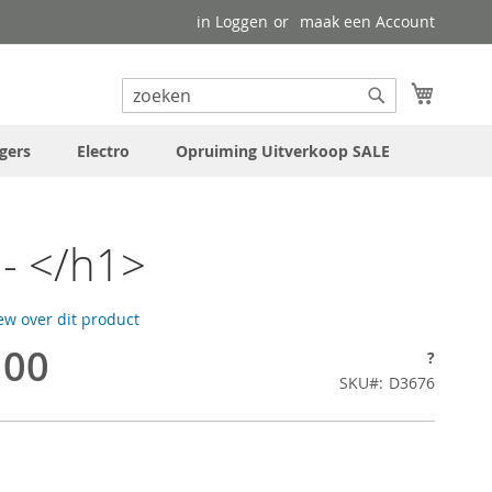
in Loggen
maak een Account
uw wink
Search
Search
gers
Electro
Opruiming Uitverkoop SALE
- </h1>
iew over dit product
,00
?
SKU
D3676