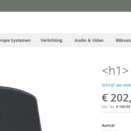
Drape Systemen
Verlichting
Audio & Video
Blikvan
<h1> 
Schrijf uw rev
€ 202
€ 166,94
Aantal