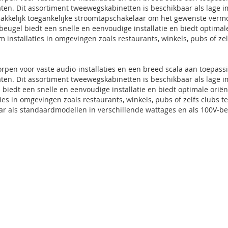
aten. Dit assortiment tweewegskabinetten is beschikbaar als lage i
akkelijk toegankelijke stroomtapschakelaar om het gewenste vermo
eugel biedt een snelle en eenvoudige installatie en biedt optimale 
 installaties in omgevingen zoals restaurants, winkels, pubs of ze
pen voor vaste audio-installaties en een breed scala aan toepas
aten. Dit assortiment tweewegskabinetten is beschikbaar als lage i
 biedt een snelle en eenvoudige installatie en biedt optimale oriën
aties in omgevingen zoals restaurants, winkels, pubs of zelfs club
r als standaardmodellen in verschillende wattages en als 100V-be