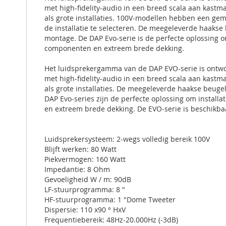
met high-fidelity-audio in een breed scala aan kastm
als grote installaties. 100V-modellen hebben een gem
de installatie te selecteren. De meegeleverde haakse b
montage. De DAP Evo-serie is de perfecte oplossing om
componenten en extreem brede dekking.
Het luidsprekergamma van de DAP EVO-serie is ontwor
met high-fidelity-audio in een breed scala aan kastm
als grote installaties. De meegeleverde haakse beugel
DAP Evo-series zijn de perfecte oplossing om install
en extreem brede dekking. De EVO-serie is beschikbaa
Luidsprekersysteem: 2-wegs volledig bereik 100V
Blijft werken: 80 Watt
Piekvermogen: 160 Watt
Impedantie: 8 Ohm
Gevoeligheid W / m: 90dB
LF-stuurprogramma: 8 "
HF-stuurprogramma: 1 "Dome Tweeter
Dispersie: 110 x90 ° HxV
Frequentiebereik: 48Hz-20.000Hz (-3dB)