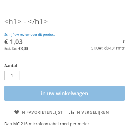
<h1> - </h1>
Schrijf uw review over dit product
€ 1,03
?
SKU
d9431rmtr
€ 0,85
Aantal
in uw winkelwagen
IN FAVORIETENLIJST
IN VERGELIJKEN
Dap MC 216 microfoonkabel rood per meter