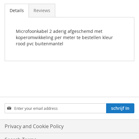
Details
Reviews
Microfoonkabel 2 aderig afgeschemd met
koperomwikkeling per meter te bestellen kleur
rood pvc buitenmantel
Aboneren
schrijf In
op
onze
nieuwsbrief:
Privacy and Cookie Policy