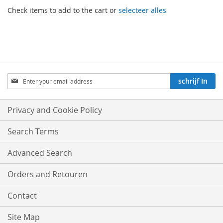
Check items to add to the cart or
selecteer alles
Aboneren
schrijf In
op
onze
nieuwsbrief:
Privacy and Cookie Policy
Search Terms
Advanced Search
Orders and Retouren
Contact
Site Map