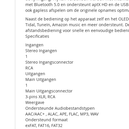
met Bluetooth 5.0 en ondersteunt aptX HD en de USB
ook gapless afspelen om de originele opnames optima
Naast de bediening op het apparaat zelf en het OLE
Tidal, TuneIn, Amazon music en meer ondersteunt. De
afstandsbediening voor snelle en eenvoudige bedieni
Specificaties
Ingangen
Stereo Ingangen
1
Stereo Ingangsconnector
RCA
Uitgangen
Main Uitgangen
1
Main Uitgangsconnector
3-pins XLR, RCA
Weergave
Ondersteunde Audiobestandstypen
AAC/AAC+ , ALAC, APE, FLAC, MP3, WAV
Ondersteund formaat
exFAT, FAT16, FAT32