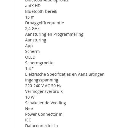
aptX HD
Bluetooth-bereik
15 m
Draaggolffrequentie
2,4 GHz
Aansturing en Programmering
Aansturing
App
Scherm
OLED
Schermgrootte
1.4 "
Elektrische Specificaties en Aansluitingen
Ingangsspanning
220-240 V AC 50 Hz
Vermogensverbruik
10 W
Schakelende Voeding
Nee
Power Connector In
IEC
Dataconnector In