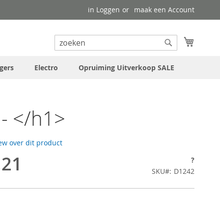
in Loggen
maak een Account
uw wink
Search
Search
gers
Electro
Opruiming Uitverkoop SALE
- </h1>
iew over dit product
,21
?
SKU
D1242