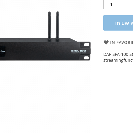
in uw 
IN FAVORI
DAP SPA-100 S
streamingfunct