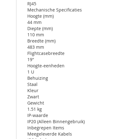
RJ45
Mechanische Specificaties
Hoogte (mm)
44 mm
Diepte (mm)
110 mm
Breedte (mm)
483 mm
Flightcasebreedte
19"
Hoogte-eenheden
1 U
Behuizing
Staal
Kleur
Zwart
Gewicht
1.51 kg
IP-waarde
IP20 (Alleen Binnengebruik)
Inbegrepen Items
Meegeleverde Kabels