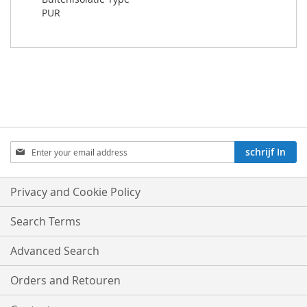
PUR
Aboneren
schrijf In
op
onze
nieuwsbrief:
Privacy and Cookie Policy
Search Terms
Advanced Search
Orders and Retouren