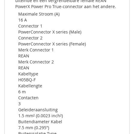
uiteinde en een vergrendelbare female REAN
PowerX Power Pro True-connector aan het andere.
Maximale Stroom (A)
16 A
Connector 1
PowerConnector X series (Male)
Connector 2
PowerConnector X series (Female)
Merk Connector 1
REAN
Merk Connector 2
REAN
Kabeltype
H05BQ-F
Kabellengte
6 m
Contacten
3
Geleideraansluiting
1.5 mm² (0.0023 inch²)
Buitendiameter Kabel
7.5 mm (0.295″)
Buitenisolatie Type