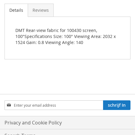
Details
Reviews
DMT Rear-view fabric for 100430 screen,
100"Specifications Size: 100" Viewing Area: 2032 x
1524 Gain: 0.8 Viewing Angle: 140
Aboneren
schrijf In
op
onze
nieuwsbrief:
Privacy and Cookie Policy