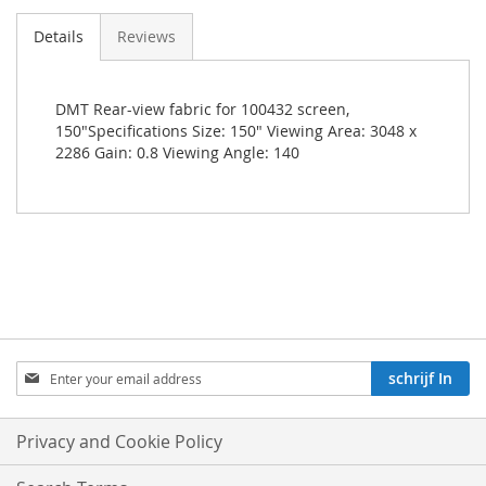
Details
Reviews
DMT Rear-view fabric for 100432 screen,
150"Specifications Size: 150" Viewing Area: 3048 x
2286 Gain: 0.8 Viewing Angle: 140
Aboneren
schrijf In
op
onze
nieuwsbrief:
Privacy and Cookie Policy