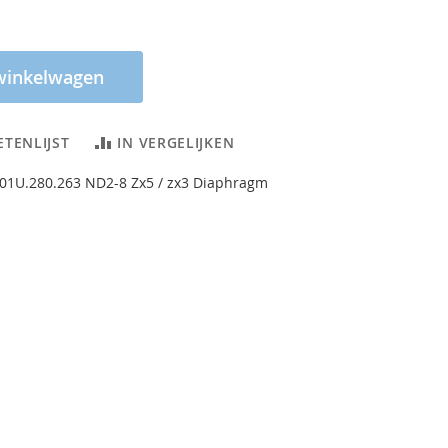
winkelwagen
ETENLIJST
IN VERGELIJKEN
F.01U.280.263 ND2-8 Zx5 / zx3 Diaphragm