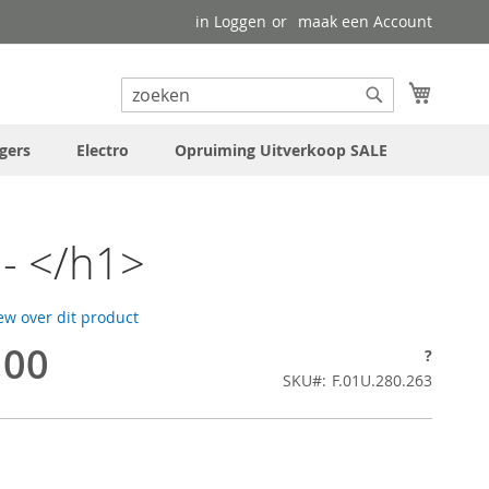
in Loggen
maak een Account
uw wink
Search
Search
gers
Electro
Opruiming Uitverkoop SALE
- </h1>
iew over dit product
,00
?
SKU
F.01U.280.263