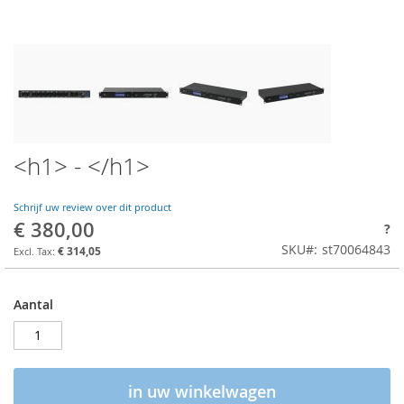
<h1> - </h1>
Schrijf uw review over dit product
€ 380,00
?
SKU
st70064843
€ 314,05
Aantal
in uw winkelwagen