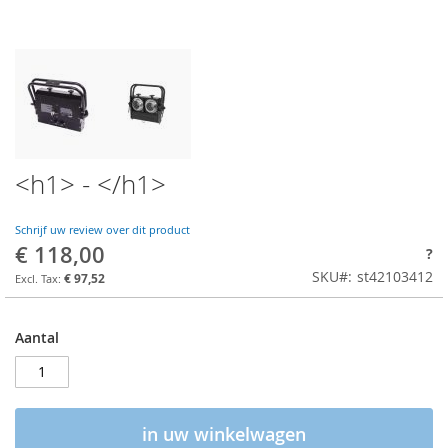
<h1> - </h1>
Schrijf uw review over dit product
€ 118,00
?
SKU
st42103412
€ 97,52
Aantal
in uw winkelwagen