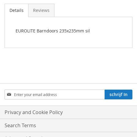
Details
Reviews
EUROLITE Barndoors 235x235mm sil
Aboneren
schrijf In
op
onze
nieuwsbrief:
Privacy and Cookie Policy
Search Terms