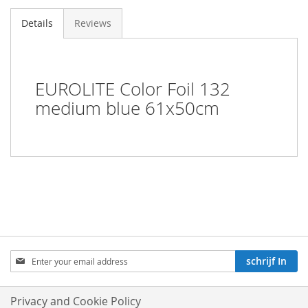
Details
Reviews
EUROLITE Color Foil 132
medium blue 61x50cm
Aboneren
schrijf In
op
onze
nieuwsbrief:
Privacy and Cookie Policy