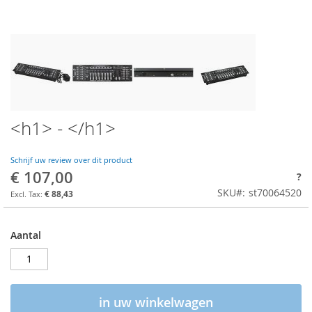
<h1> - </h1>
Schrijf uw review over dit product
€ 107,00
?
SKU
st70064520
€ 88,43
Aantal
in uw winkelwagen