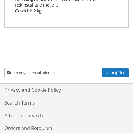
Rekinstallatie met 3 U
Gewicht: 2 kg
Aboneren
schrijf In
op
onze
nieuwsbrief:
Privacy and Cookie Policy
Search Terms
Advanced Search
Orders and Retouren