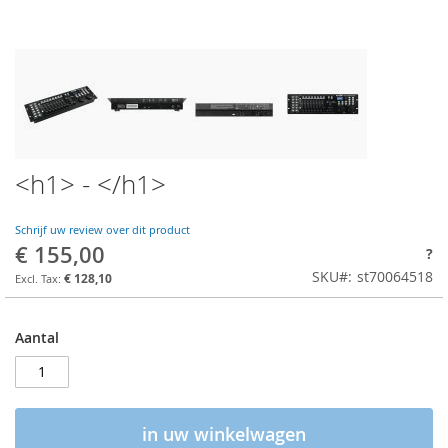
<h1> - </h1>
Schrijf uw review over dit product
€ 155,00
?
SKU
st70064518
€ 128,10
Aantal
in uw winkelwagen