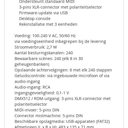
Ondersteunt standaard MIDI
3-pins XLR-connector met polariteitselector
Firmware-update via USB
Desktop-console
Rekinstallatie met 3 eenheden
Voeding: 100-240 V AC, 50/60 Hz
via voedingseenheid inbegrepen bij de levering
Stroomverbruik: 2,7 W
Aantal besturingskanalen: 240
Bewaarbare scènes: 240 (elk 8 in 30
geheugenbanken)
Opslaande achtervolgingen: 6 met elk 240 stappen
Geluidscontrole: via ingebouwde microfoon of via
audio-ingang
Audio-ingang: RCA
Ingangsgevoeligheid: 0,1-1 V
DMX512 / RDM-uitgang: 3-pins XLR-connector met
polariteitselector
MIDI-invoer: 5-pins DIN
Connector mistmachine: 5-pins DIN
Beschikbare opslagmedia: USB-apparaten (FAT32)
Afmetingen (L x B x H): 483 x 135 x 71 mm